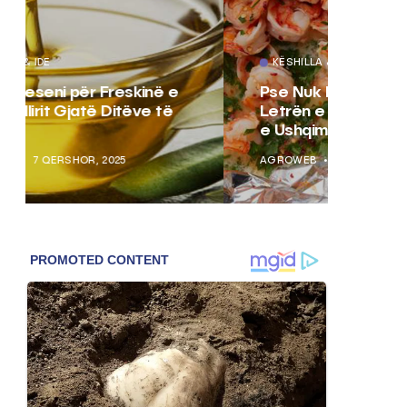
KËSHILLA & IDE
KËSHI
Pse Nuk Duhet të Përdorni
Rrezi
Letrën e Aluminit për Ruajtjen
Vijnë
e Ushqimeve
Vjetë
AGROWEB
7 QERSHOR, 2025
AGROW