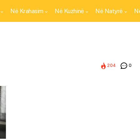
Në Krahasim
Në Kuzhinë
Në Natyrë
Në
204
0