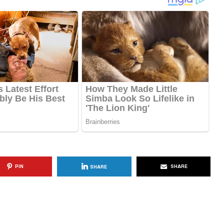
KËSHILLA & IDE
blemet që
Si të Kujdeseni për Freskinë e
t e
Vajit të Ullirit Gjatë Ditëve të
Nxehta
, 2025
AGROWEB
7 QERSHOR, 2025
PIN
SHARE
SHARE