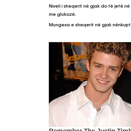
Niveli i sheqerit në gjak do të jetë në
me glukozë.
Mungesa e sheqerit në gjak nënkupto