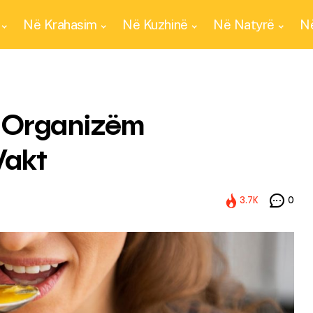
Në Krahasim
Në Kuzhinë
Në Natyrë
Në
 Organizëm
Vakt
3.7K
0