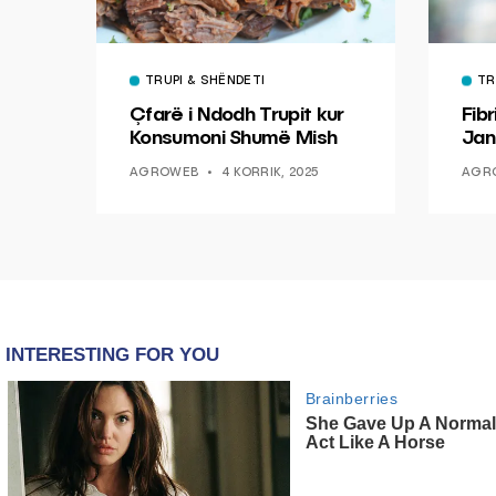
TRUPI & SHËNDETI
TR
Çfarë i Ndodh Trupit kur
Fibr
Konsumoni Shumë Mish
Jan
Mun
AGROWEB
4 KORRIK, 2025
AGR