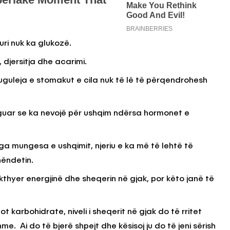
uri nuk ka glukozë.
 djersitja dhe acarimi.
 guguleja e stomakut e cila nuk të lë të përqendrohesh
treguar se ka nevojë për ushqim ndërsa hormonet e
ga mungesa e ushqimit, njeriu e ka më të lehtë të
ëndetin.
kthyer energjinë dhe sheqerin në gjak, por këto janë të
t karbohidrate, niveli i sheqerit në gjak do të rritet
. Ai do të bjerë shpejt dhe kësisoj ju do të jeni sërish