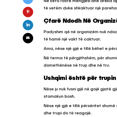
Në këto raste mëngjesi dhe dreka 
të vetëm duke shkaktuar një pareha
KËSHILLA & IDE
Çfarë Ndodh Në Organiz
Pse Nuk Duhet të 
Letrën e Aluminit 
Padyshim që në organizëm nuk ndodh
e Ushqimeve
të hamë një vakt të caktuar.
AGROWEB
7 QERSHOR
Ama, nëse një gjë e tillë bëhet e përd
Në terma të përgjithshëm, për shumi
domethënëse në trup dhe në tru.
Ushqimi është për trupin
Nëse ju nuk fusni gjë në gojë gjatë gj
stomakun bosh.
Nëse një gjë e tillë përsëritet shumë
dhe trupi do të reagojë.