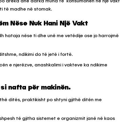
apo dreka dhe darka mund të konsumohen në një vakt
ti të madhe në stomak.
KËSHILLA & IDE
ëm Nëse Nuk Hani Një Vakt
Përdorni
Rreziqet dhe Problemet që
për Ruajtjen
Vijnë Nga Akulloret e
 hataja nëse ti dhe unë me vetëdije ose jo harrojmë
Vjetëruara
, 2025
AGROWEB
10 QERSHOR, 2025
itshme, ndikimi do të jetë i fortë.
cën e njerëzve, anashkalimi i vakteve ka ndikime
 si nafta për makinën.
ithë ditës, praktikisht po shtyni gjithë ditën me
 shpesh të gjitha sistemet e organizmit janë në kaos