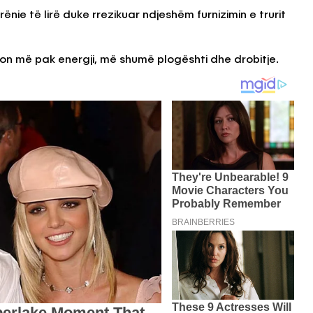
 rënie të lirë duke rrezikuar ndjeshëm furnizimin e trurit
n më pak energji, më shumë plogështi dhe drobitje.