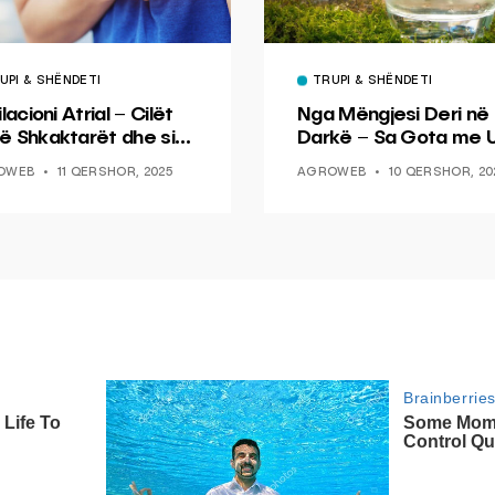
UPI & SHËNDETI
TRUPI & SHËNDETI
ilacioni Atrial – Cilët
Nga Mëngjesi Deri në
ë Shkaktarët dhe si
Darkë – Sa Gota me U
d ta Parandaloni
Duhet të Pini
OWEB
11 QERSHOR, 2025
AGROWEB
10 QERSHOR, 20