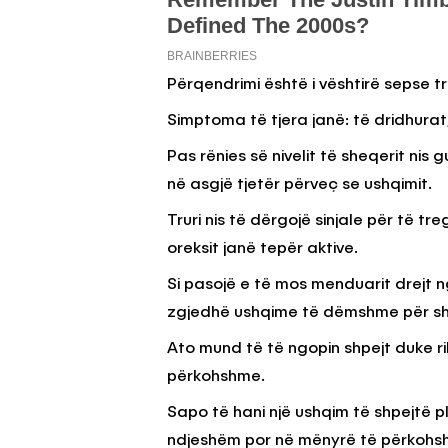
Përqendrimi është i vështirë sepse tr
Simptoma të tjera janë: të dridhurat,
Pas rënies së nivelit të sheqerit nis
në asgjë tjetër përveç se ushqimit.
Truri nis të dërgojë sinjale për të 
oreksit janë tepër aktive.
Si pasojë e të mos menduarit drejt n
zgjedhë ushqime të dëmshme për sh
Ato mund të të ngopin shpejt duke ri
përkohshme.
Sapo të hani një ushqim të shpejtë plo
ndjeshëm por në mënyrë të përkohshme