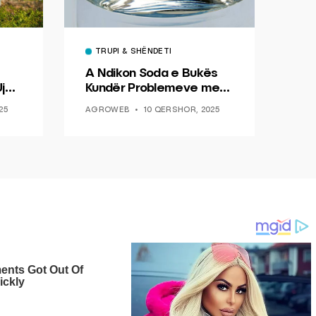
TRUPI & SHËNDETI
A Ndikon Soda e Bukës
jë
Kundër Problemeve me
Diabetin
25
AGROWEB
10 QERSHOR, 2025