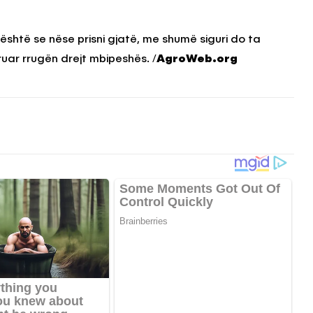
ë është se nëse prisni gjatë, me shumë siguri do ta
ruar rrugën drejt mbipeshës. /
AgroWeb.org