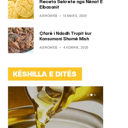
Receta Sekrete nga Nënat E
Elbasanit
AGROWEB
13 MARS, 2025
Çfarë i Ndodh Trupit kur
Konsumoni Shumë Mish
AGROWEB
4 KORRIK, 2025
KËSHILLA E DITËS