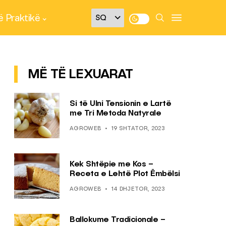
 Praktikë
MË TË LEXUARAT
Si të Ulni Tensionin e Lartë
me Tri Metoda Natyrale
AGROWEB
19 SHTATOR, 2023
Kek Shtëpie me Kos –
Receta e Lehtë Plot Ëmbëlsi
AGROWEB
14 DHJETOR, 2023
Ballokume Tradicionale –