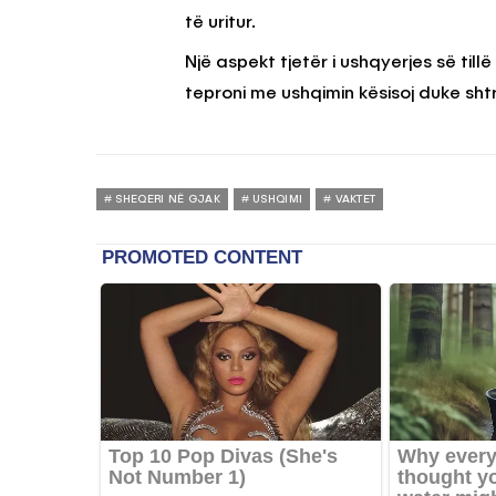
të uritur.
Një aspekt tjetër i ushqyerjes së till
teproni me ushqimin kësisoj duke sht
SHEQERI NË GJAK
USHQIMI
VAKTET