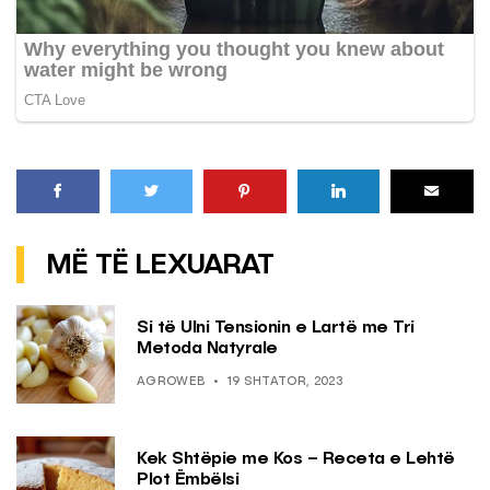
MË TË LEXUARAT
Si të Ulni Tensionin e Lartë me Tri
Metoda Natyrale
AGROWEB
19 SHTATOR, 2023
Kek Shtëpie me Kos – Receta e Lehtë
Plot Ëmbëlsi