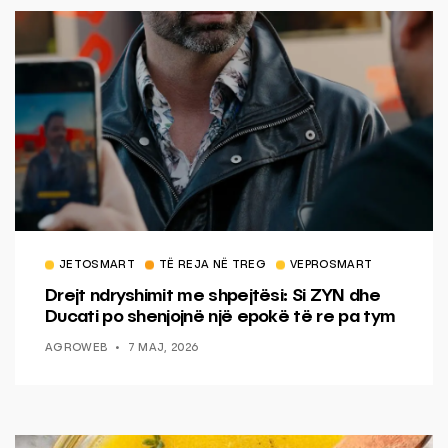
JETOSMART
TË REJA NË TREG
VEPROSMART
Drejt ndryshimit me shpejtësi: Si ZYN dhe
Ducati po shenjojnë një epokë të re pa tym
AGROWEB
7 MAJ, 2026