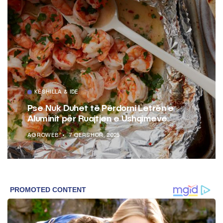
KËSHILLA & IDE
Pse Nuk Duhet të Përdorni Letrën e
Aluminit për Ruajtjen e Ushqimeve
AGROWEB
7 QERSHOR, 2025