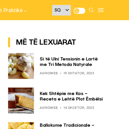
 Praktikë
MË TË LEXUARAT
Si të Ulni Tensionin e Lartë
me Tri Metoda Natyrale
AGROWEB
19 SHTATOR, 2023
Kek Shtëpie me Kos –
Receta e Lehtë Plot Ëmbëlsi
AGROWEB
14 DHJETOR, 2023
Ballokume Tradicionale –