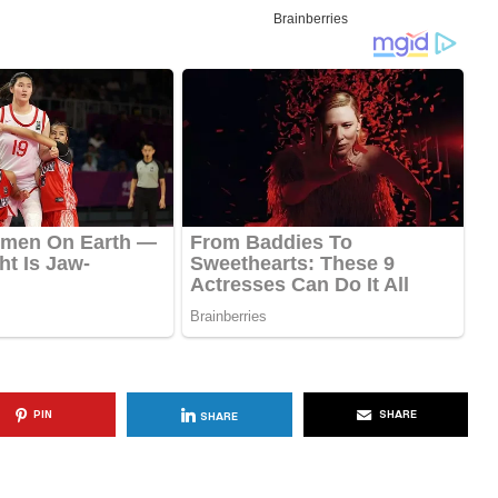
KËSHILLA & IDE
Përdorni
Rreziqet dhe Problemet që
për Ruajtjen
Vijnë Nga Akulloret e
Vjetëruara
, 2025
AGROWEB
10 QERSHOR, 2025
PIN
SHARE
SHARE