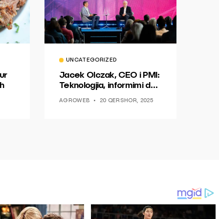
UNCATEGORIZED
ur
Jacek Olczak, CEO i PMI:
h
Teknologjia, informimi dhe
dialogu si një mundësi për
AGROWEB
20 QERSHOR, 2025
ndryshim.