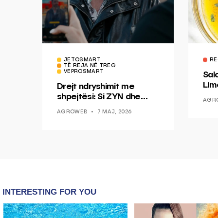
JETOSMART
RE
TË REJA NË TREG
VEPROSMART
Sal
Lim
Drejt ndryshimit me
Mis
shpejtësi: Si ZYN dhe
AGR
Ducati po shenjojnë një
AGROWEB
7 MAJ, 2026
epokë të re pa tym