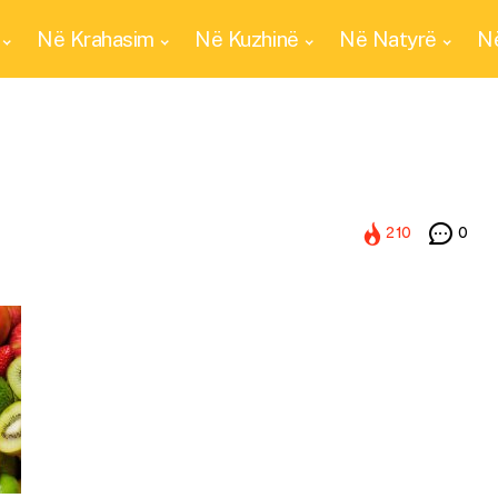
Në Krahasim
Në Kuzhinë
Në Natyrë
Në
210
0