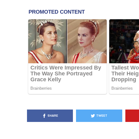
KËSHILLA & IDE
Pse Nuk Duhet të 
Letrën e Aluminit 
e Ushqimeve
AGROWEB
7 QERSHOR
SHARE
TWEET