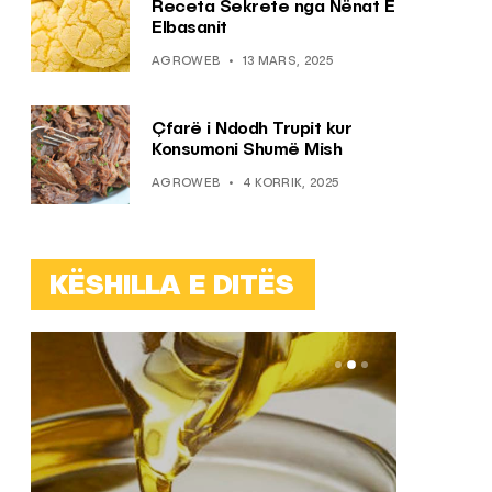
Receta Sekrete nga Nënat E
Elbasanit
AGROWEB
13 MARS, 2025
Çfarë i Ndodh Trupit kur
Konsumoni Shumë Mish
AGROWEB
4 KORRIK, 2025
KËSHILLA E DITËS