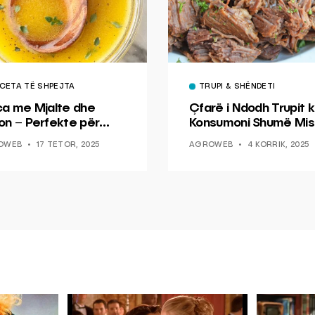
CETA TË SHPEJTA
TRUPI & SHËNDETI
ca me Mjalte dhe
Çfarë i Ndodh Trupit k
on – Perfekte për
Konsumoni Shumë Mis
hin dhe Peshkun
OWEB
17 TETOR, 2025
AGROWEB
4 KORRIK, 2025