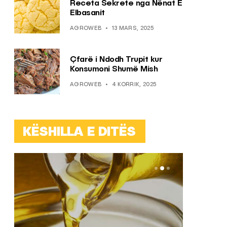
Receta Sekrete nga Nënat E
Elbasanit
AGROWEB
13 MARS, 2025
Çfarë i Ndodh Trupit kur
Konsumoni Shumë Mish
AGROWEB
4 KORRIK, 2025
KËSHILLA E DITËS