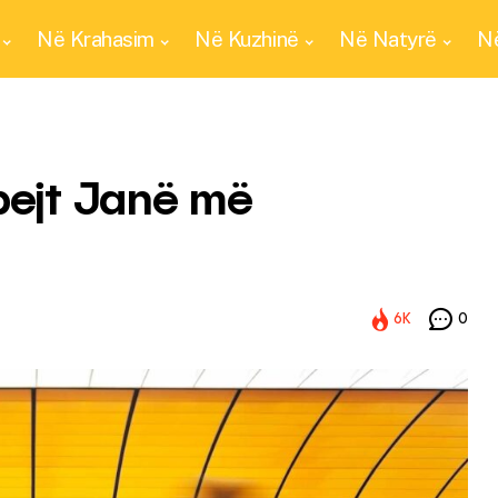
Në Krahasim
Në Kuzhinë
Në Natyrë
Në
pejt Janë më
6K
0