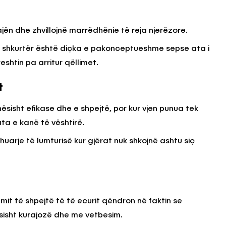
ën dhe zhvillojnë marrëdhënie të reja njerëzore.
 të shkurtër është diçka e pakonceptueshme sepse ata i
eshtin pa arritur qëllimet.
t
ësisht efikase dhe e shpejtë, por kur vjen punua tek
ta e kanë të vështirë.
shuarje të lumturisë kur gjërat nuk shkojnë ashtu siç
tmit të shpejtë të të ecurit qëndron në faktin se
ësisht kurajozë dhe me vetbesim.