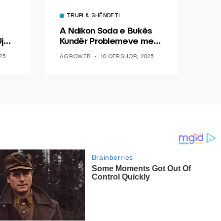
TRUPI & SHËNDETI
A Ndikon Soda e Bukës
jë
Kundër Problemeve me
Diabetin
25
AGROWEB
10 QERSHOR, 2025