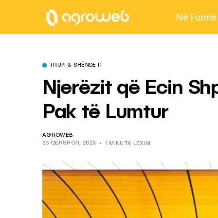
Në Formë
TRUPI & SHËNDETI
Njerëzit që Ecin Sh
Pak të Lumtur
AGROWEB
26 QERSHOR, 2023
1 MINUTA LEXIM