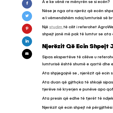
A e ke vënë re mënyrën se si ecën?
Nëse je nga ata njerëz që ecën shpej
KËSHILLA & IDE
e/i vëmendshëm ndaj lumturisë së b
Pse Nuk Duhet të 
Një
studim
të cilit i referohet AgroW
Letrën e Aluminit 
shpejt janë më pak të lumtur se ata 
e Ushqimeve
AGROWEB
7 QERSHOR
Njerëzit Që Ecin Shpejt
Sipas ekspertëve të cilëve u referoh
lumturisë është shumë e qartë dhe
Ata shpjegojnë se , njerëzit që ecin 
Ata duan që gjithçka të shkojë sipa
tjerëve në kryerjen e punëve apo qo
Ata presin që edhe të tjerët të ndjek
Njerëzit që ecin shpejt në përgjithë