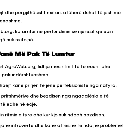
t dhe përgjithësisht nxiton, atëherë duhet të jesh më
KËSHILLA & IDE
rendshme.
Përdorni
Rreziqet dhe Problemet që
eb.org, ka arritur në përfundimin se njerëzit që ecin
për Ruajtjen
Vijnë Nga Akulloret e
që nuk nxitojnë.
Vjetëruara
, 2025
AGROWEB
10 QERSHOR, 2025
 Janë Më Pak Të Lumtur
et AgroWeb.org, lidhja mes ritmit të të ecurit dhe
 e pakundërshtueshme
shpejt kanë prirjen të jenë perfeksionistë nga natyra.
s pritshmërive dhe bezdisen nga ngadalësia e të
ftë edhe në ecje.
in ritmin e tyre dhe kur kjo nuk ndodh bezdisen.
si janë introvertë dhe kanë aftësinë të ndajnë problemet