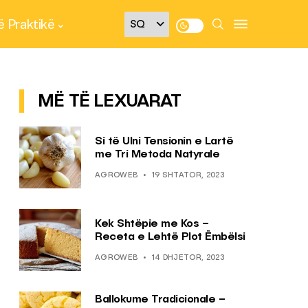
 Praktikë
MË TË LEXUARAT
Si të Ulni Tensionin e Lartë
me Tri Metoda Natyrale
AGROWEB
19 SHTATOR, 2023
Kek Shtëpie me Kos –
Receta e Lehtë Plot Ëmbëlsi
AGROWEB
14 DHJETOR, 2023
Ballokume Tradicionale –