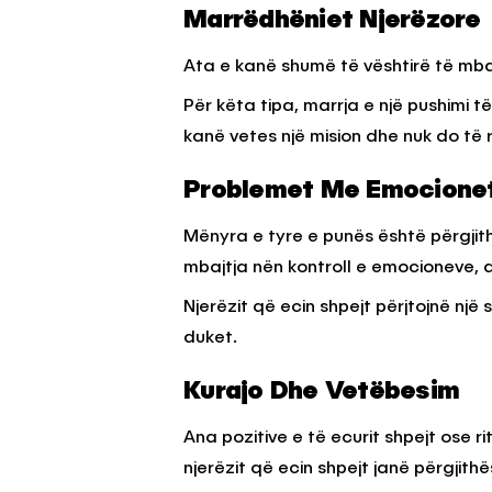
Marrëdhëniet Njerëzore
Ata e kanë shumë të vështirë të mbaj
Për këta tipa, marrja e një pushimi
kanë vetes një mision dhe nuk do të r
Problemet Me Emocione
Mënyra e tyre e punës është përgjith
mbajtja nën kontroll e emocioneve, a
Njerëzit që ecin shpejt përjtojnë një 
duket.
Kurajo Dhe Vetëbesim
Ana pozitive e të ecurit shpejt ose ri
njerëzit që ecin shpejt janë përgjith