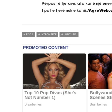
Përpos të tjerave, ata kanë një ene
tipat e tjerë nuk e kanë.
/AgroWeb.
ECJA
INTROVERTE
LUMTURIA