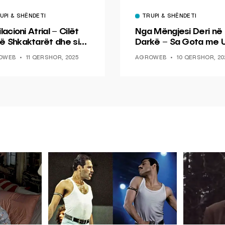
UPI & SHËNDETI
TRUPI & SHËNDETI
ilacioni Atrial – Cilët
Nga Mëngjesi Deri në
ë Shkaktarët dhe si
Darkë – Sa Gota me U
d ta Parandaloni
Duhet të Pini
OWEB
11 QERSHOR, 2025
AGROWEB
10 QERSHOR, 20