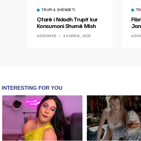
TRUPI & SHËNDETI
TR
Çfarë i Ndodh Trupit kur
Fibr
Konsumoni Shumë Mish
Jan
Mun
AGROWEB
4 KORRIK, 2025
AGR