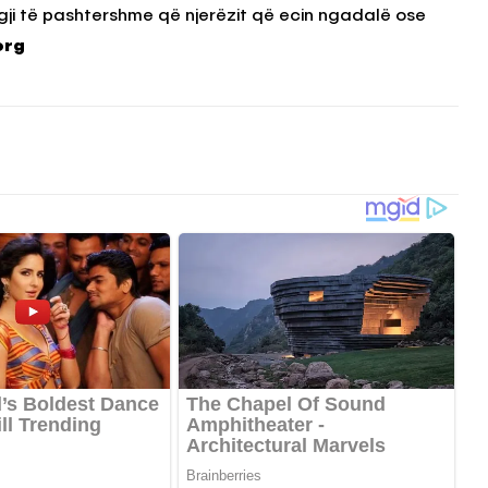
rgji të pashtershme që njerëzit që ecin ngadalë ose
org