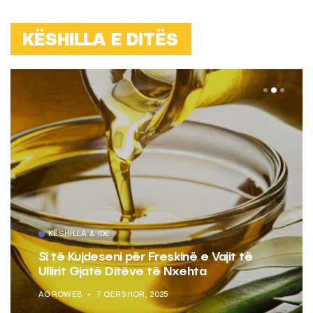
KËSHILLA E DITËS
KËSHILLA & IDE
Si të Kujdeseni për Freskinë e Vajit të
Ullirit Gjatë Ditëve të Nxehta
AGROWEB
7 QERSHOR, 2025