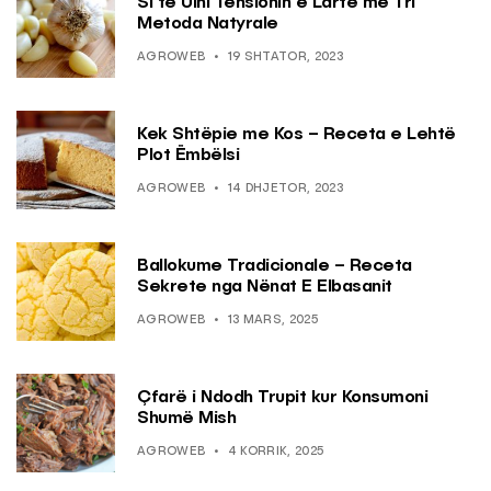
Si të Ulni Tensionin e Lartë me Tri
Metoda Natyrale
AGROWEB
19 SHTATOR, 2023
Kek Shtëpie me Kos – Receta e Lehtë
Plot Ëmbëlsi
AGROWEB
14 DHJETOR, 2023
Ballokume Tradicionale – Receta
Sekrete nga Nënat E Elbasanit
AGROWEB
13 MARS, 2025
Çfarë i Ndodh Trupit kur Konsumoni
Shumë Mish
AGROWEB
4 KORRIK, 2025