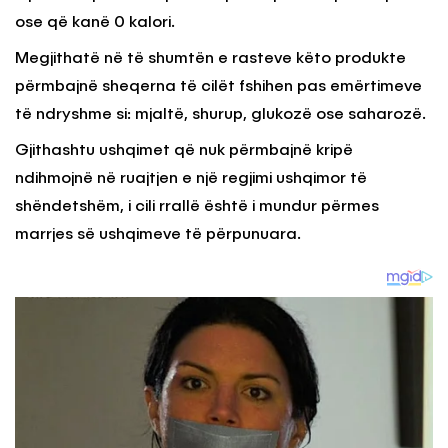
ose që kanë 0 kalori.
Megjithatë në të shumtën e rasteve këto produkte
përmbajnë sheqerna të cilët fshihen pas emërtimeve
të ndryshme si: mjaltë, shurup, glukozë ose saharozë.
Gjithashtu ushqimet që nuk përmbajnë kripë
ndihmojnë në ruajtjen e një regjimi ushqimor të
shëndetshëm, i cili rrallë është i mundur përmes
marrjes së ushqimeve të përpunuara.