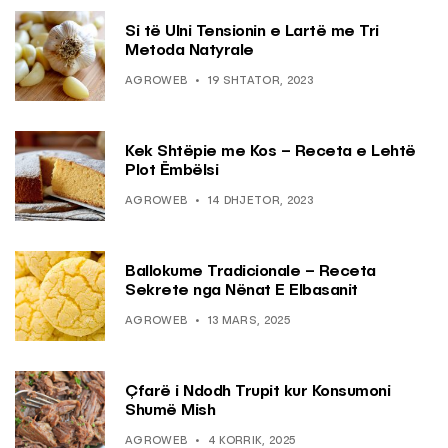
Si të Ulni Tensionin e Lartë me Tri
Metoda Natyrale
AGROWEB
19 SHTATOR, 2023
Kek Shtëpie me Kos – Receta e Lehtë
Plot Ëmbëlsi
AGROWEB
14 DHJETOR, 2023
Ballokume Tradicionale – Receta
Sekrete nga Nënat E Elbasanit
AGROWEB
13 MARS, 2025
Çfarë i Ndodh Trupit kur Konsumoni
Shumë Mish
AGROWEB
4 KORRIK, 2025