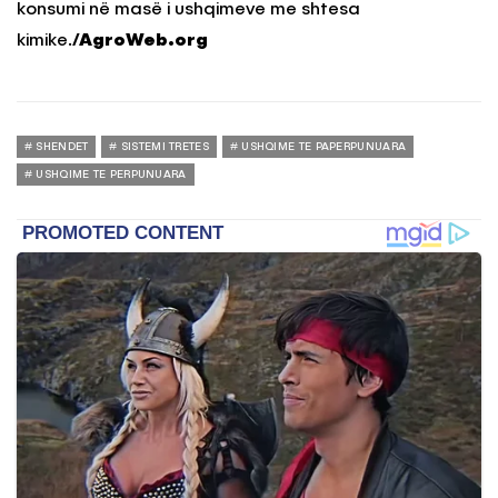
konsumi në masë i ushqimeve me shtesa
kimike.
/AgroWeb.org
SHENDET
SISTEMI TRETES
USHQIME TE PAPERPUNUARA
USHQIME TE PERPUNUARA