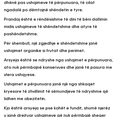
dhënë pas ushqimeve të përpunuara, të cilat
ngadalë po dëmtojnë shëndetin e tyre.
Prandaj është e rëndësishme të dini të bëni dallimin
midis ushqimeve të shëndetshme dhe atyre të
pashëndetshme.
Për shembull, një zgjedhje e shëndetshme janë
ushqimet organike si frutat dhe perimet.
Arsyeja është se ndryshe nga ushqimet e përpunuara,
ato nuk përmbajnë konservues dhe janë të pasura me
vlera ushqyese.
Ushqimet e përpunuara janë një nga shkaqet
kryesore të zhvillimit të sëmundjeve të ndryshme që
lidhen me obezitetin.
Kjo është arsyeja se pse kohët e fundit, shumë njerëz
u janë drejtuar ushqimeve që nuk përmbajë sheqer