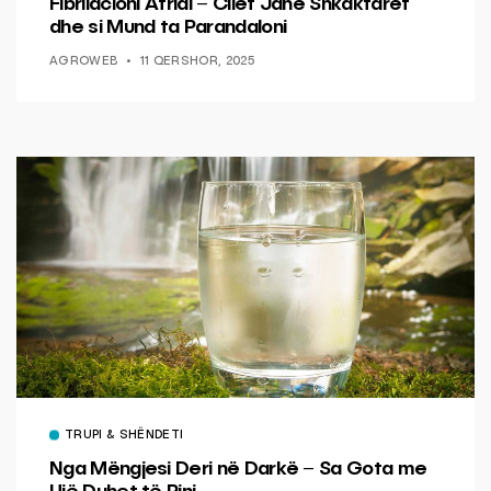
Fibrilacioni Atrial – Cilët Janë Shkaktarët
dhe si Mund ta Parandaloni
AGROWEB
11 QERSHOR, 2025
TRUPI & SHËNDETI
Nga Mëngjesi Deri në Darkë – Sa Gota me