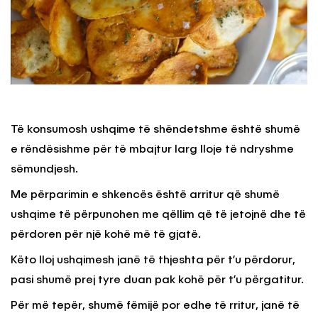
Të konsumosh ushqime të shëndetshme është shumë
e rëndësishme për të mbajtur larg lloje të ndryshme
sëmundjesh.
Me përparimin e shkencës është arritur që shumë
ushqime të përpunohen me qëllim që të jetojnë dhe të
përdoren për një kohë më të gjatë.
Këto lloj ushqimesh janë të thjeshta për t’u përdorur,
pasi shumë prej tyre duan pak kohë për t’u përgatitur.
Për më tepër, shumë fëmijë por edhe të rritur, janë të