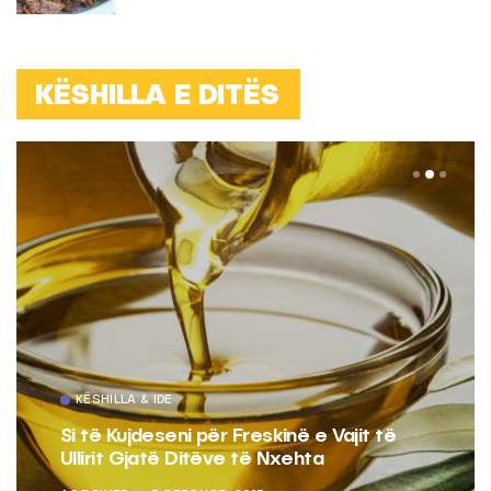
KËSHILLA E DITËS
KËSHILLA & IDE
Si të Kujdeseni për Freskinë e Vajit të
Ullirit Gjatë Ditëve të Nxehta