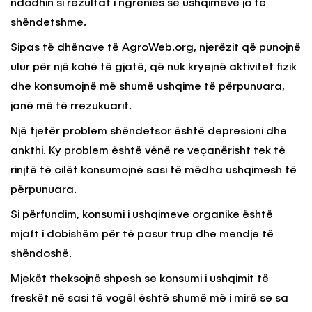
ndodhin si rezultat i ngrënies së ushqimeve jo të
shëndetshme.
Sipas të dhënave të AgroWeb.org, njerëzit që punojnë
ulur për një kohë të gjatë, që nuk kryejnë aktivitet fizik
dhe konsumojnë më shumë ushqime të përpunuara,
janë më të rrezukuarit.
Një tjetër problem shëndetsor është depresioni dhe
ankthi. Ky problem është vënë re veçanërisht tek të
rinjtë të cilët konsumojnë sasi të mëdha ushqimesh të
përpunuara.
Si përfundim, konsumi i ushqimeve organike është
mjaft i dobishëm për të pasur trup dhe mendje të
shëndoshë.
Mjekët theksojnë shpesh se konsumi i ushqimit të
freskët në sasi të vogël është shumë më i mirë se sa