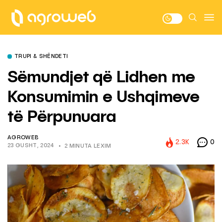
TRUPI & SHËNDETI
Sëmundjet që Lidhen me
Konsumimin e Ushqimeve
të Përpunuara
AGROWEB
2.3K
0
23 GUSHT, 2024
2 MINUTA LEXIM