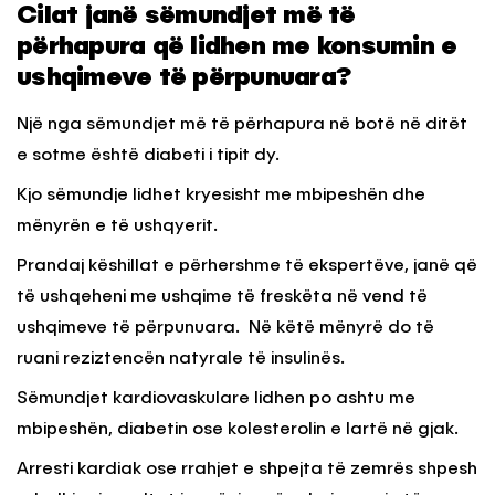
Cilat janë sëmundjet më të
përhapura që lidhen me konsumin e
ushqimeve të përpunuara?
Një nga sëmundjet më të përhapura në botë në ditët
e sotme është diabeti i tipit dy.
Kjo sëmundje lidhet kryesisht me mbipeshën dhe
mënyrën e të ushqyerit.
Prandaj këshillat e përhershme të ekspertëve, janë që
të ushqeheni me ushqime të freskëta në vend të
ushqimeve të përpunuara. Në këtë mënyrë do të
ruani reziztencën natyrale të insulinës.
Sëmundjet kardiovaskulare lidhen po ashtu me
mbipeshën, diabetin ose kolesterolin e lartë në gjak.
Arresti kardiak ose rrahjet e shpejta të zemrës shpesh