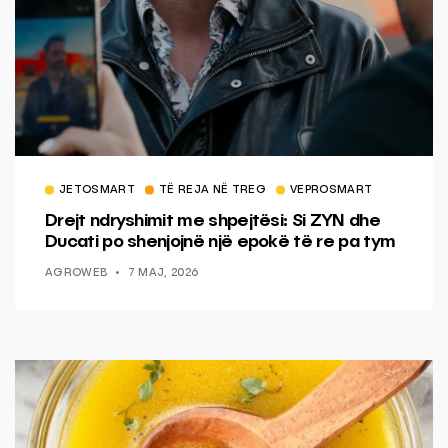
JETOSMART
TË REJA NË TREG
VEPROSMART
Drejt ndryshimit me shpejtësi: Si ZYN dhe
Ducati po shenjojnë një epokë të re pa tym
AGROWEB
7 MAJ, 2026