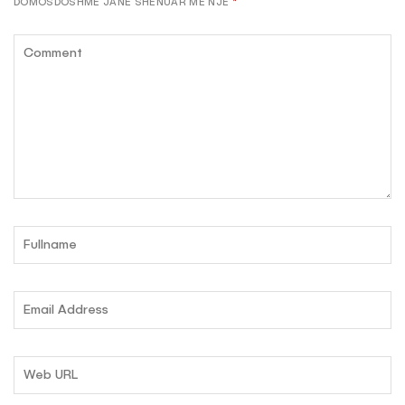
DOMOSDOSHME JANË SHËNUAR ME NJË
*