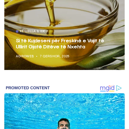
KËSHILLA & IDE
Si të Kujdeseni për Freskinë e Vajit të
Ullirit Gjatë Ditëve të Nxehta
AGROWEB
7 QERSHOR, 2025