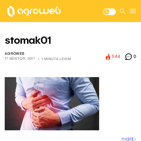
stomak01
AGROWEB
544
0
17 NËNTOR, 2017
1 MINUTA LEXIM