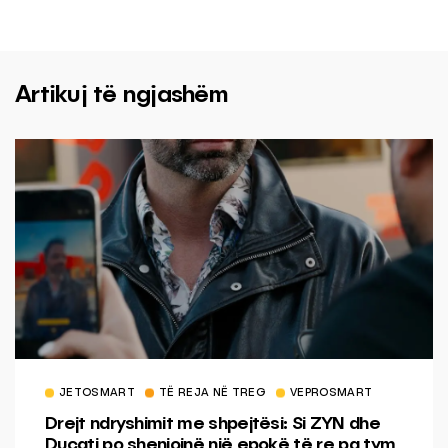
Artikuj të ngjashëm
JETOSMART
TË REJA NË TREG
VEPROSMART
Drejt ndryshimit me shpejtësi: Si ZYN dhe
Ducati po shenjojnë një epokë të re pa tym