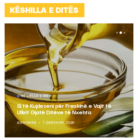
KËSHILLA E DITËS
KËSHILLA & IDE
Si të Kujdeseni për Freskinë e Vajit të
Ullirit Gjatë Ditëve të Nxehta
AGROWEB
7 QERSHOR, 2025