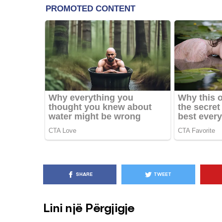
KËSHILLA & IDE
Pse Nuk Duhet të 
Letrën e Aluminit 
e Ushqimeve
AGROWEB
7 QERSHOR
SHARE
TWEET
Lini një Përgjigje