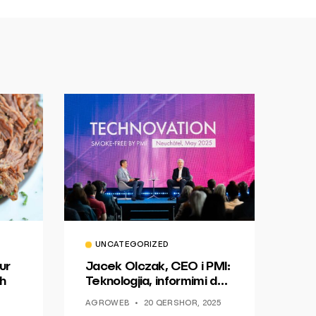
UNCATEGORIZED
ur
Jacek Olczak, CEO i PMI:
h
Teknologjia, informimi dhe
dialogu si një mundësi për
AGROWEB
20 QERSHOR, 2025
ndryshim.