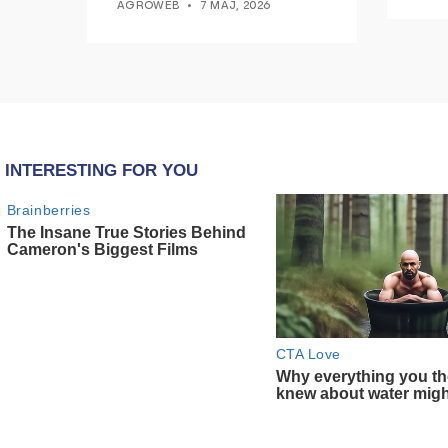
AGROWEB
7 MAJ, 2026
epokë të re pa tym