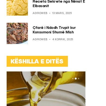
Receta Sekrete nga Nënat E
Elbasanit
AGROWEB
13 MARS, 2025
Çfarë i Ndodh Trupit kur
Konsumoni Shumë Mish
AGROWEB
4 KORRIK, 2025
KËSHILLA E DITËS