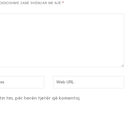
OSDOSHME JANË SHËNUAR ME NJË
*
tin tim, për herën tjetër që komentoj.