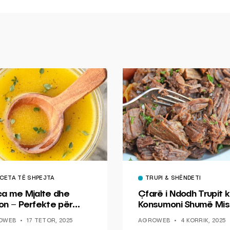
CETA TË SHPEJTA
TRUPI & SHËNDETI
ca me Mjalte dhe
Çfarë i Ndodh Trupit k
on – Perfekte për
Konsumoni Shumë Mis
hin dhe Peshkun
OWEB
17 TETOR, 2025
AGROWEB
4 KORRIK, 2025