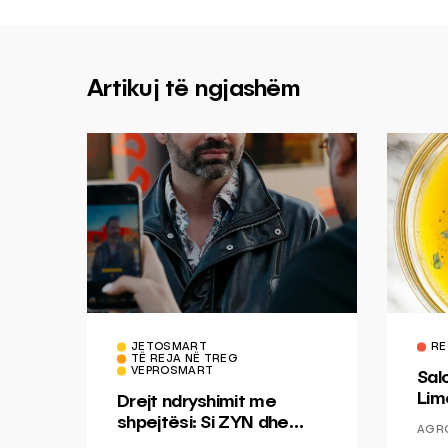
Artikuj të ngjashëm
JETOSMART
RE
TË REJA NË TREG
VEPROSMART
Sal
Lim
Drejt ndryshimit me
Mis
shpejtësi: Si ZYN dhe
AGR
Ducati po shenjojnë një