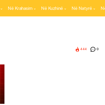
Në Krahasim
Në Kuzhinë
Në Natyrë
Në
444
0