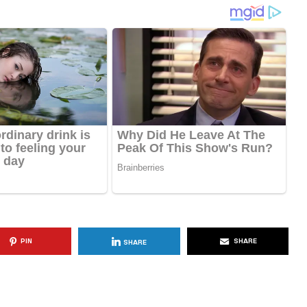
KËSHILLA & IDE
Përdorni
Rreziqet dhe Problemet që
për Ruajtjen
Vijnë Nga Akulloret e
Vjetëruara
, 2025
AGROWEB
10 QERSHOR, 2025
PIN
SHARE
SHARE