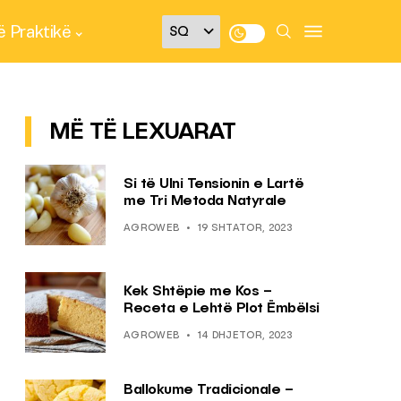
 Praktikë
MË TË LEXUARAT
Si të Ulni Tensionin e Lartë
me Tri Metoda Natyrale
AGROWEB
19 SHTATOR, 2023
Kek Shtëpie me Kos –
Receta e Lehtë Plot Ëmbëlsi
AGROWEB
14 DHJETOR, 2023
Ballokume Tradicionale –