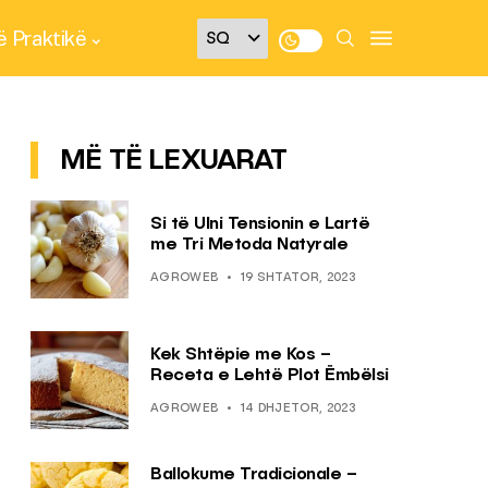
 Praktikë
MË TË LEXUARAT
Si të Ulni Tensionin e Lartë
me Tri Metoda Natyrale
AGROWEB
19 SHTATOR, 2023
Kek Shtëpie me Kos –
Receta e Lehtë Plot Ëmbëlsi
AGROWEB
14 DHJETOR, 2023
Ballokume Tradicionale –