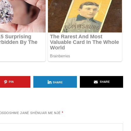
KËSHILLA & IDE
Përdorni
Rreziqet dhe Problemet që
për Ruajtjen
Vijnë Nga Akulloret e
Vjetëruara
, 2025
AGROWEB
10 QERSHOR, 2025
PIN
SHARE
SHARE
OSDOSHME JANË SHËNUAR ME NJË
*