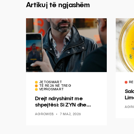
Artikuj të ngjashëm
JETOSMART
RE
TË REJA NË TREG
VEPROSMART
Sal
Lim
Drejt ndryshimit me
Mis
shpejtësi: Si ZYN dhe
AGR
Ducati po shenjojnë një
AGROWEB
7 MAJ, 2026
epokë të re pa tym