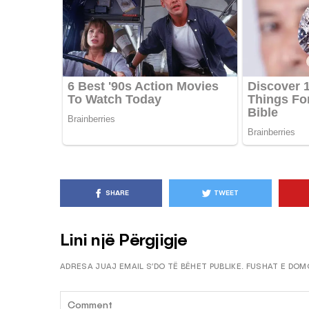
KËSHILLA & IDE
Pse Nuk Duhet të 
Letrën e Aluminit 
e Ushqimeve
AGROWEB
7 QERSHOR
SHARE
TWEET
Lini një Përgjigje
ADRESA JUAJ EMAIL S’DO TË BËHET PUBLIKE.
FUSHAT E DOM