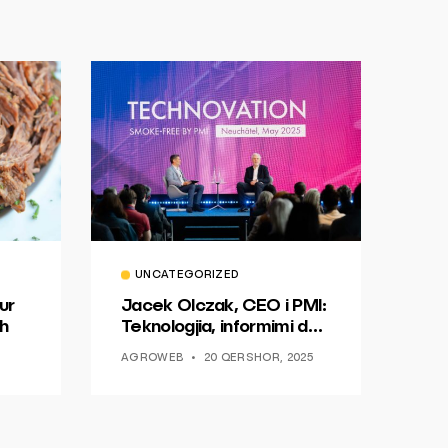
UNCATEGORIZED
ur
Jacek Olczak, CEO i PMI:
h
Teknologjia, informimi dhe
dialogu si një mundësi për
AGROWEB
20 QERSHOR, 2025
ndryshim.