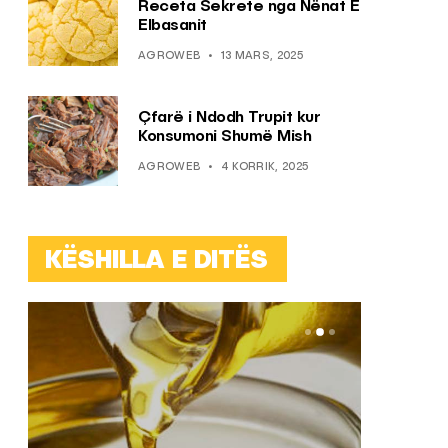
Receta Sekrete nga Nënat E
Elbasanit
AGROWEB
13 MARS, 2025
Çfarë i Ndodh Trupit kur
Konsumoni Shumë Mish
AGROWEB
4 KORRIK, 2025
KËSHILLA E DITËS