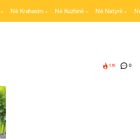
Në Krahasim
Në Kuzhinë
Në Natyrë
Në
1.1K
0