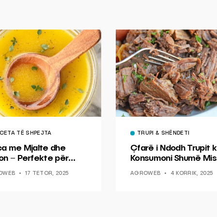
CETA TË SHPEJTA
TRUPI & SHËNDETI
ca me Mjalte dhe
Çfarë i Ndodh Trupit k
on – Perfekte për
Konsumoni Shumë Mis
hin dhe Peshkun
OWEB
17 TETOR, 2025
AGROWEB
4 KORRIK, 2025