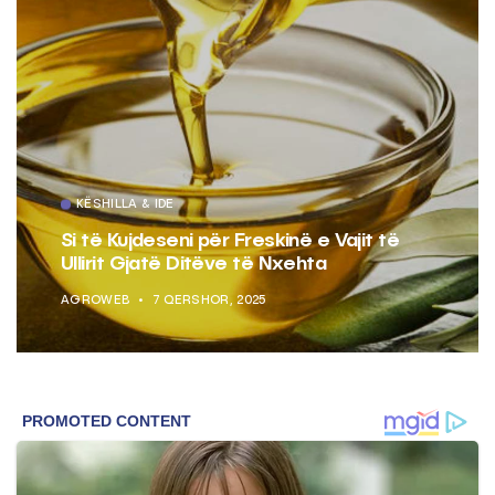
KËSHILLA & IDE
Si të Kujdeseni për Freskinë e Vajit të
Ullirit Gjatë Ditëve të Nxehta
AGROWEB
7 QERSHOR, 2025