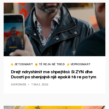
JETOSMART
TË REJA NË TREG
VEPROSMART
Drejt ndryshimit me shpejtësi: Si ZYN dhe
Ducati po shenjojnë një epokë të re pa tym
AGROWEB
7 MAJ, 2026