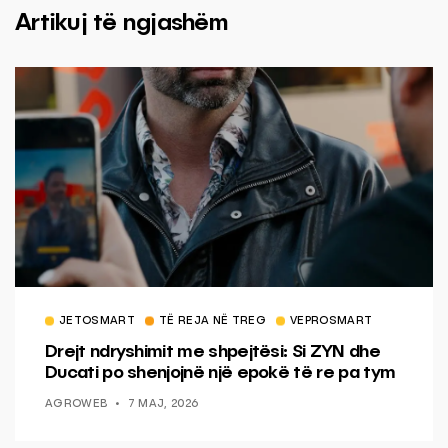
Artikuj të ngjashëm
JETOSMART
TË REJA NË TREG
VEPROSMART
Drejt ndryshimit me shpejtësi: Si ZYN dhe
Ducati po shenjojnë një epokë të re pa tym
AGROWEB
7 MAJ, 2026