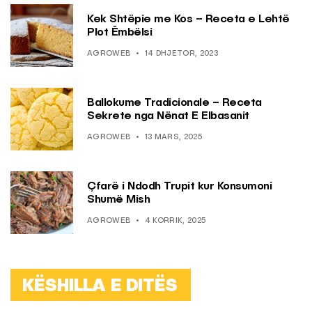
Kek Shtëpie me Kos – Receta e Lehtë
Plot Ëmbëlsi
AGROWEB
14 DHJETOR, 2023
Ballokume Tradicionale – Receta
Sekrete nga Nënat E Elbasanit
AGROWEB
13 MARS, 2025
Çfarë i Ndodh Trupit kur Konsumoni
Shumë Mish
AGROWEB
4 KORRIK, 2025
KËSHILLA E DITËS