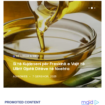
KËSHILLA & IDE
Si të Kujdeseni për Freskinë e Vajit të
Ullirit Gjatë Ditëve të Nxehta
AGROWEB
7 QERSHOR, 2025