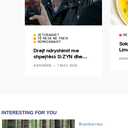
JETOSMART
RE
TË REJA NË TREG
VEPROSMART
Sal
Lim
Drejt ndryshimit me
Mis
shpejtësi: Si ZYN dhe
AGR
Ducati po shenjojnë një
AGROWEB
7 MAJ, 2026
epokë të re pa tym