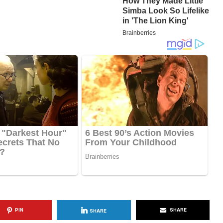
KËSHILLA & IDE
Përdorni
Rreziqet dhe Problemet që
për Ruajtjen
Vijnë Nga Akulloret e
Vjetëruara
, 2025
AGROWEB
10 QERSHOR, 2025
PIN
SHARE
SHARE