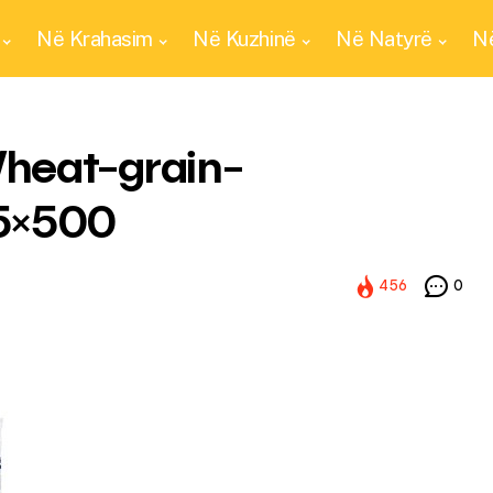
Në Krahasim
Në Kuzhinë
Në Natyrë
Në
heat-grain-
5×500
456
0