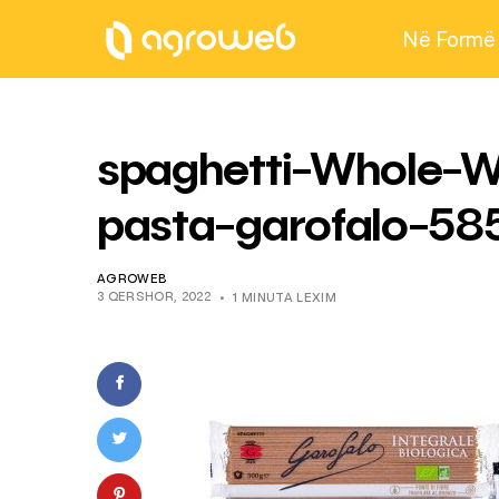
Në Formë
spaghetti-Whole-W
pasta-garofalo-58
AGROWEB
3 QERSHOR, 2022
1 MINUTA LEXIM