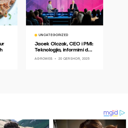
UNCATEGORIZED
ur
Jacek Olczak, CEO i PMI:
h
Teknologjia, informimi dhe
dialogu si një mundësi për
AGROWEB
20 QERSHOR, 2025
ndryshim.