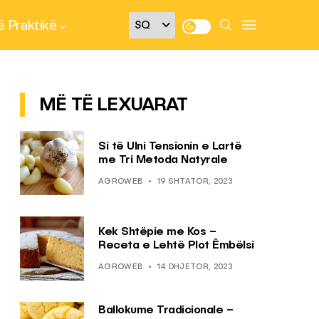
 Praktikë
MË TË LEXUARAT
Si të Ulni Tensionin e Lartë
me Tri Metoda Natyrale
AGROWEB
19 SHTATOR, 2023
Kek Shtëpie me Kos –
Receta e Lehtë Plot Ëmbëlsi
AGROWEB
14 DHJETOR, 2023
Ballokume Tradicionale –