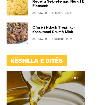
Receta Sekrete nga Nënat E
Elbasanit
AGROWEB
13 MARS, 2025
Çfarë i Ndodh Trupit kur
Konsumoni Shumë Mish
AGROWEB
4 KORRIK, 2025
KËSHILLA E DITËS