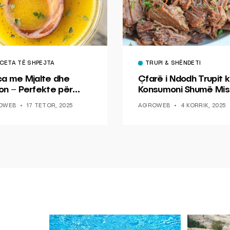
CETA TË SHPEJTA
TRUPI & SHËNDETI
ca me Mjalte dhe
Çfarë i Ndodh Trupit k
on – Perfekte për
Konsumoni Shumë Mis
hin dhe Peshkun
OWEB
17 TETOR, 2025
AGROWEB
4 KORRIK, 2025