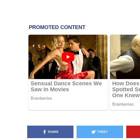
KËSHILLA & IDE
Pse Nuk Duhet të 
Letrën e Aluminit 
e Ushqimeve
AGROWEB
7 QERSHOR
SHARE
TWEET