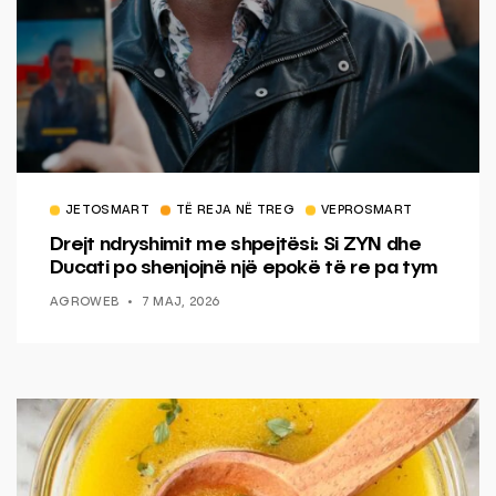
JETOSMART
TË REJA NË TREG
VEPROSMART
Drejt ndryshimit me shpejtësi: Si ZYN dhe
Ducati po shenjojnë një epokë të re pa tym
AGROWEB
7 MAJ, 2026