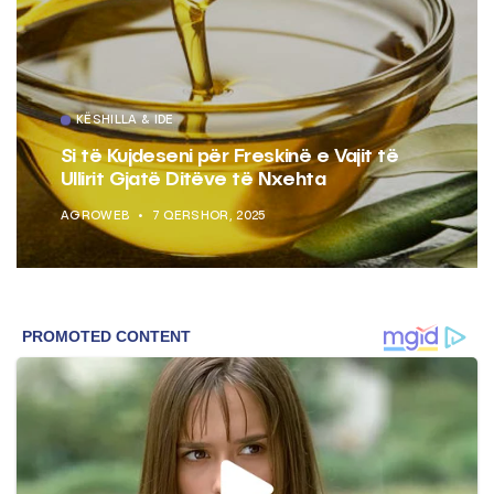
KËSHILLA & IDE
Si të Kujdeseni për Freskinë e Vajit të
Ullirit Gjatë Ditëve të Nxehta
AGROWEB
7 QERSHOR, 2025