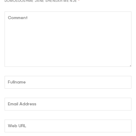
DOMOSDOSHME JANË SHËNUAR ME NJË
*