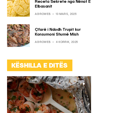
Receta Sekrete nga Nënat E
Elbasanit
AGROWEB
13 MARS, 2025
Çfarë i Ndodh Trupit kur
Konsumoni Shumë Mish
AGROWEB
4 KORRIK, 2025
KËSHILLA E DITËS