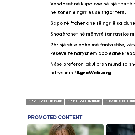
Vendoset në kupa ose në një tas të
në zonën e ngrirjes së frigoriferit.
Sapo të ftohet dhe të ngrijë sa duhet
Shoqërohet në mënyrë fantastike me 
Për një shije edhe më fantastike, kë
kekëve të ndryshëm apo edhe krepa
Nëse preferoni akulloren mund ta s
ndryshme./
AgroWeb.org
AKULLORE ME KAFE
AKULLORE SHTEPIE
EMBELSIRE E FR