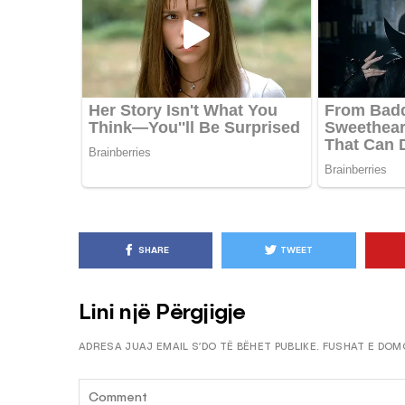
SHARE
TWEET
Lini një Përgjigje
ADRESA JUAJ EMAIL S’DO TË BËHET PUBLIKE.
FUSHAT E DOM