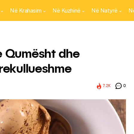
Në Krahasim
Në Kuzhinë
Në Natyrë
Në
me Qumësht dhe
Mrekullueshme
7.2K
0