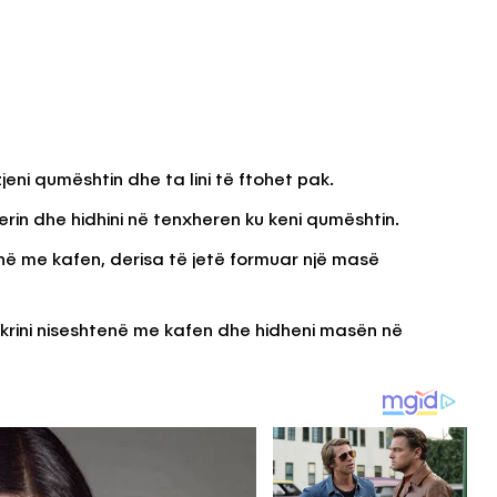
jeni qumështin dhe ta lini të ftohet pak.
rin dhe hidhini në tenxheren ku keni qumështin.
enë me kafen, derisa të jetë formuar një masë
krini niseshtenë me kafen dhe hidheni masën në