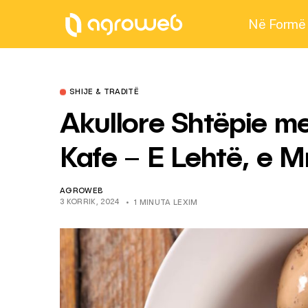
Në Formë
SHIJE & TRADITË
Akullore Shtëpie 
Kafe – E Lehtë, e 
AGROWEB
3 KORRIK, 2024
1 MINUTA LEXIM