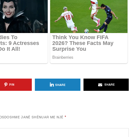
PIN
SHARE
SHARE
OSDOSHME JANË SHËNUAR ME NJË
*