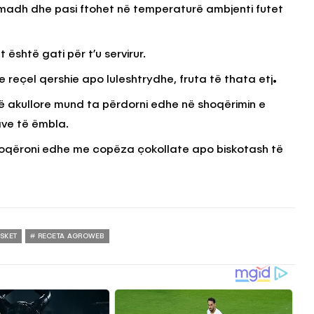
 madh dhe pasi ftohet në temperaturë ambjenti futet
 është gati për t’u servirur.
reçel qershie apo luleshtrydhe, fruta të thata etj
.
të akullore mund ta përdorni edhe në shoqërimin e
ve të ëmbla.
hoqëroni edhe me copëza çokollate apo biskotash të
ESKET
RECETA AGROWEB