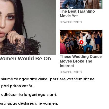
rr shumë të ngadaltë duke i përzjerë vazhdimisht në
pasi priten vezët.
udhëzon ta largoni nga zjarri.
ura sipas dëshirës dhe vaniljen.