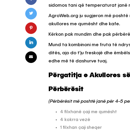
sidomos tani që temperaturat janë rr
AgroWeb.org ju sugjeron më poshtë n
HILLA & IDE
KËSHILLA & IDE
akullores me qumësht dhe kafe.
Nuk Duhet të Përdorni
Rreziqet dhe Pro
Kërkon pak mundim dhe pak përbërës 
ën e Aluminit për Ruajtjen
Vijnë Nga Akullore
shqimeve
Vjetëruara
Mund ta kombinoni me fruta të ndry
OWEB
7 QERSHOR, 2025
AGROWEB
10 QERSHOR
ditës, ajo do t’ju freskojë dhe ëmbë
edhe më të dashurve tuaj.
Përgatitja e Akullores 
Përbërësit
(Përbërësit më poshtë janë për 4-5 p
4 filxhanë çaji me qumësht
4 kokrra vezë
1 filxhan çaji sheqer