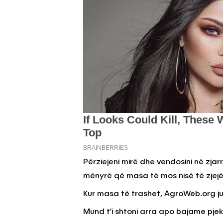
Përziejeni mirë dhe vendosini në zja
mënyrë që masa të mos nisë të zjejë 
Kur masa të trashet, AgroWeb.org ju 
Mund t’i shtoni arra apo bajame pjek