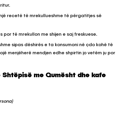
itur.
jë recetë të mrekullueshme të përgatitjes së
KËSHILLA & IDE
blemet që
Si të Kujdeseni për Freskinë e
por të mrekullon me shijen e saj freskuese.
t e
Vajit të Ullirit Gjatë Ditëve të
Nxehta
shme sipas dëshirës e ta konsumoni në çdo kohë të
, 2025
AGROWEB
7 QERSHOR, 2025
lsojë menjëherë mendjen edhe shpirtin jo vetëm ju por
së Shtëpisë me Qumësht dhe kafe
ersona)