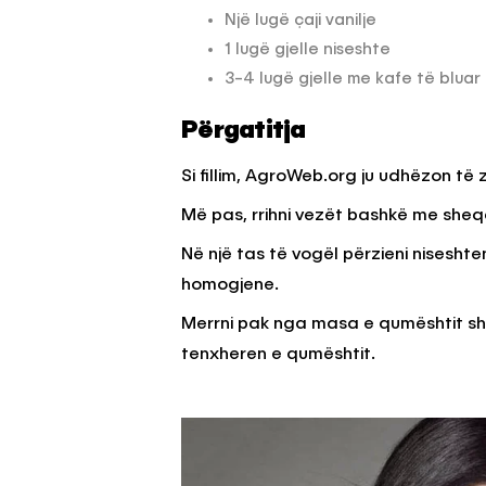
Një lugë çaji vanilje
1 lugë gjelle niseshte
3-4 lugë gjelle me kafe të bluar
Përgatitja
Si fillim, AgroWeb.org ju udhëzon të z
Më pas, rrihni vezët bashkë me sheqe
Në një tas të vogël përzieni nisesht
homogjene.
Merrni pak nga masa e qumështit sh
tenxheren e qumështit.