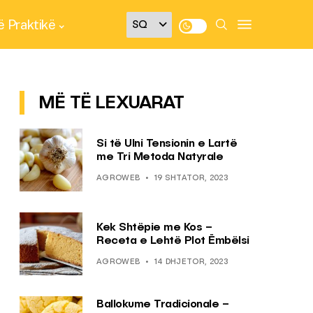
 Praktikë
MË TË LEXUARAT
Si të Ulni Tensionin e Lartë
me Tri Metoda Natyrale
AGROWEB
19 SHTATOR, 2023
Kek Shtëpie me Kos –
Receta e Lehtë Plot Ëmbëlsi
AGROWEB
14 DHJETOR, 2023
Ballokume Tradicionale –