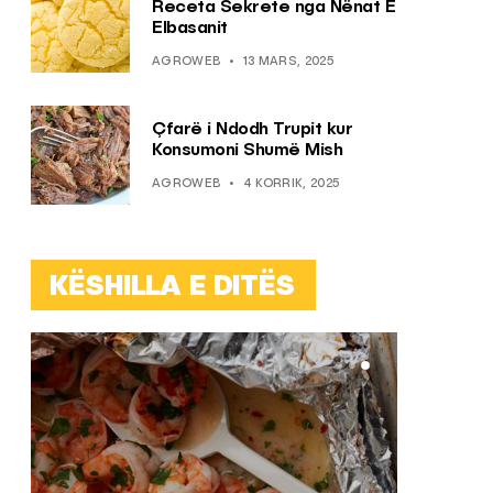
Receta Sekrete nga Nënat E
Elbasanit
AGROWEB
13 MARS, 2025
Çfarë i Ndodh Trupit kur
Konsumoni Shumë Mish
AGROWEB
4 KORRIK, 2025
KËSHILLA E DITËS