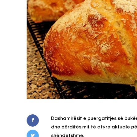
Dashamirësit e puergatitjes së bukës 
dhe përditësimit të atyre aktuale pë
shëndetshme.