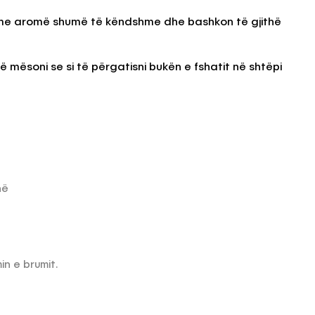
 me aromë shumë të këndshme dhe bashkon të gjithë
KËSHILLA & IDE
mësoni se si të përgatisni bukën e fshatit në shtëpi
blemet që
Si të Kujdeseni për Freskinë e
t e
Vajit të Ullirit Gjatë Ditëve të
Nxehta
, 2025
AGROWEB
7 QERSHOR, 2025
hë
in e brumit.