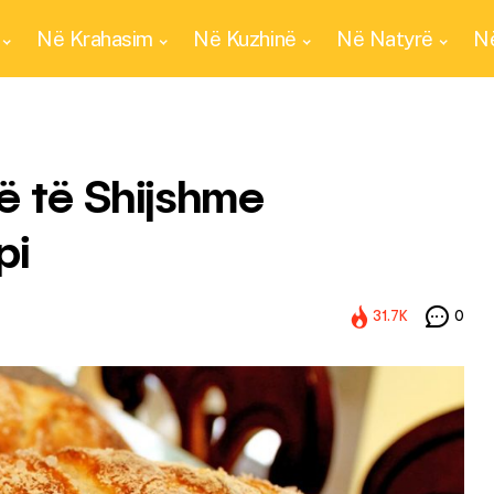
Në Krahasim
Në Kuzhinë
Në Natyrë
Në
kë të Shijshme
pi
31.7K
0