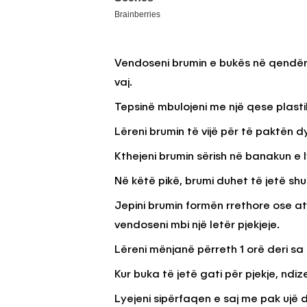
Vendoseni brumin e bukës në qendër 
vaj.
Tepsinë mbulojeni me një qese plastik
Lëreni brumin të vijë për të paktën d
Kthejeni brumin sërish në banakun e 
Në këtë pikë, brumi duhet të jetë shu
Jepini brumin formën rrethore ose atë
vendoseni mbi një letër pjekjeje.
Lëreni mënjanë përreth 1 orë deri sa
Kur buka të jetë gati për pjekje, ndiz
Lyejeni sipërfaqen e saj me pak ujë d