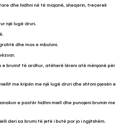
tare dhe hidhni në të majanë, sheqerin, treçerek
r një lugë druri.
ë.
ngrohtë dhe mos e mbuloni.
umëzuar.
n e brumit të ardhur, atëherë lëreni atë mënjanë për
ellit me kripën me një lugë druri dhe shtoni pjesën e
 banakun e pastër hidhni miell dhe punojeni brumin me
li deri sa brumi të jetë i butë por jo i ngjitshëm.