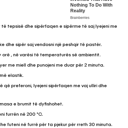
të tepsisë dhe sipërfaqen e sipërme të saj lyejeni me
e dhe sipër saj vendosni një peshqir të pastër.
y orë , në varësi të temperaturës së ambientit.
lyer me miell dhe punojeni me duar për 2 minuta.
më elastik.
 që preferoni, lyejeni sipërfaqen me vaj ulliri dhe
 masa e brumit të dyfishohet.
eni furrën në 200 °C.
he futeni në furrë për ta pjekur për rreth 30 minuta.