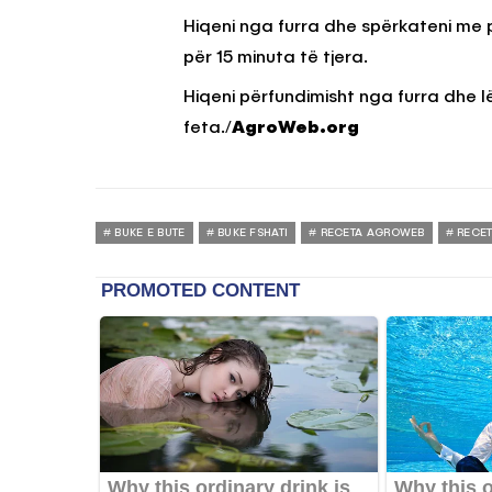
Hiqeni nga furra dhe spërkateni me pa
për 15 minuta të tjera.
Hiqeni përfundimisht nga furra dhe lë
feta./
AgroWeb.org
BUKE E BUTE
BUKE FSHATI
RECETA AGROWEB
RECE