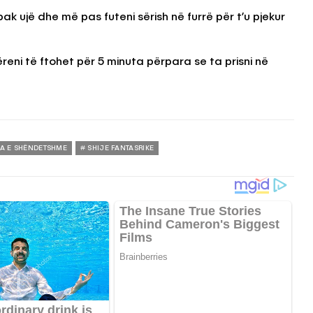
k ujë dhe më pas futeni sërish në furrë për t’u pjekur
reni të ftohet për 5 minuta përpara se ta prisni në
TA E SHËNDETSHME
SHIJE FANTASRIKE