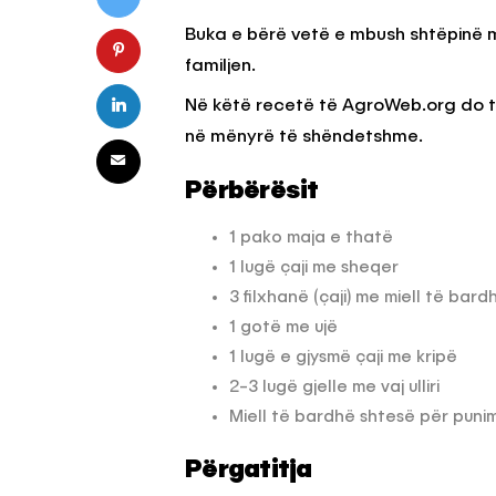
Buka e bërë vetë e mbush shtëpinë
familjen.
HILLA & IDE
KËSHILLA & IDE
Në këtë recetë të AgroWeb.org do të 
Nuk Duhet të Përdorni
Rreziqet dhe Pro
ën e Aluminit për Ruajtjen
Vijnë Nga Akullore
në mënyrë të shëndetshme.
shqimeve
Vjetëruara
Përbërësit
OWEB
7 QERSHOR, 2025
AGROWEB
10 QERSHOR
1 pako maja e thatë
1 lugë çaji me sheqer
3 filxhanë (çaji) me miell të bard
1 gotë me ujë
1 lugë e gjysmë çaji me kripë
2-3 lugë gjelle me vaj ulliri
Miell të bardhë shtesë për punim
Përgatitja