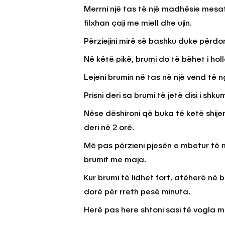
Merrni një tas të një madhësie mesa
filxhan çaji me miell dhe ujin.
Përziejini mirë së bashku duke përdoru
Në këtë pikë, brumi do të bëhet i holl
Lejeni brumin në tas në një vend të 
Prisni deri sa brumi të jetë disi i shk
Nëse dëshironi që buka të ketë shije
deri në 2 orë.
Më pas përzieni pjesën e mbetur të mi
brumit me maja.
Kur brumi të lidhet fort, atëherë në
dorë për rreth pesë minuta.
Herë pas here shtoni sasi të vogla miel