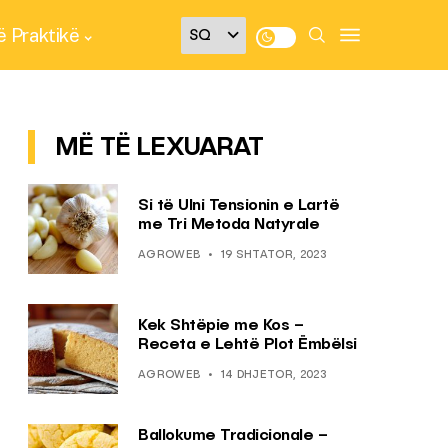
 Praktikë
MË TË LEXUARAT
Si të Ulni Tensionin e Lartë
me Tri Metoda Natyrale
AGROWEB
19 SHTATOR, 2023
Kek Shtëpie me Kos –
Receta e Lehtë Plot Ëmbëlsi
AGROWEB
14 DHJETOR, 2023
Ballokume Tradicionale –