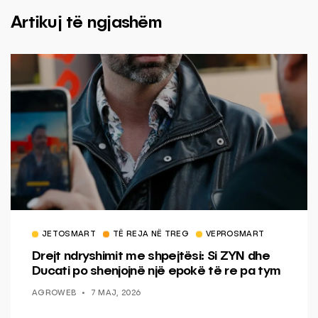
Artikuj të ngjashëm
JETOSMART
TË REJA NË TREG
VEPROSMART
Drejt ndryshimit me shpejtësi: Si ZYN dhe
Ducati po shenjojnë një epokë të re pa tym
AGROWEB
7 MAJ, 2026