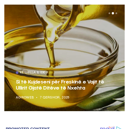
KËSHILLA & IDE
Si të Kujdeseni për Freskinë e Vajit të
Ullirit Gjatë Ditëve të Nxehta
AGROWEB
7 QERSHOR, 2025