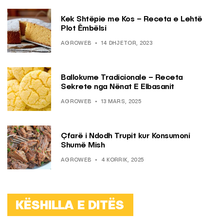
Kek Shtëpie me Kos – Receta e Lehtë
Plot Ëmbëlsi
AGROWEB
14 DHJETOR, 2023
Ballokume Tradicionale – Receta
Sekrete nga Nënat E Elbasanit
AGROWEB
13 MARS, 2025
Çfarë i Ndodh Trupit kur Konsumoni
Shumë Mish
AGROWEB
4 KORRIK, 2025
KËSHILLA E DITËS