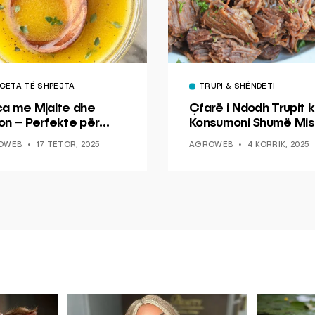
CETA TË SHPEJTA
TRUPI & SHËNDETI
ca me Mjalte dhe
Çfarë i Ndodh Trupit k
on – Perfekte për
Konsumoni Shumë Mis
hin dhe Peshkun
OWEB
17 TETOR, 2025
AGROWEB
4 KORRIK, 2025