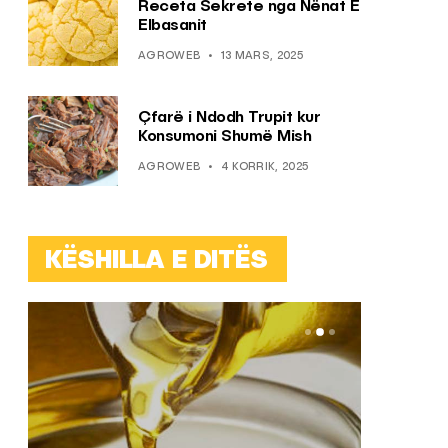
Receta Sekrete nga Nënat E
Elbasanit
AGROWEB
13 MARS, 2025
Çfarë i Ndodh Trupit kur
Konsumoni Shumë Mish
AGROWEB
4 KORRIK, 2025
KËSHILLA E DITËS