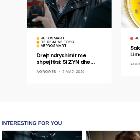
JETOSMART
RE
TË REJA NË TREG
VEPROSMART
Sal
Lim
Drejt ndryshimit me
Mis
shpejtësi: Si ZYN dhe
AGR
Ducati po shenjojnë një
AGROWEB
7 MAJ, 2026
epokë të re pa tym