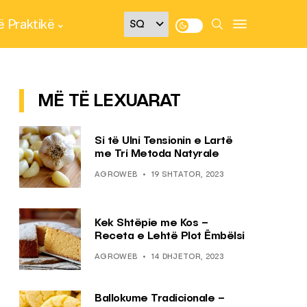
 Praktikë
MË TË LEXUARAT
Si të Ulni Tensionin e Lartë
me Tri Metoda Natyrale
AGROWEB
19 SHTATOR, 2023
Kek Shtëpie me Kos –
Receta e Lehtë Plot Ëmbëlsi
AGROWEB
14 DHJETOR, 2023
Ballokume Tradicionale –