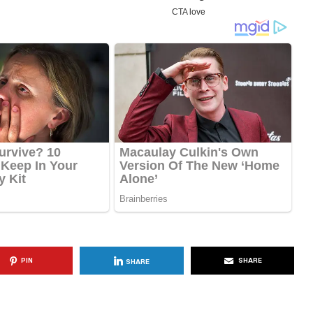
KËSHILLA & IDE
Përdorni
Rreziqet dhe Problemet që
për Ruajtjen
Vijnë Nga Akulloret e
Vjetëruara
, 2025
AGROWEB
10 QERSHOR, 2025
PIN
SHARE
SHARE