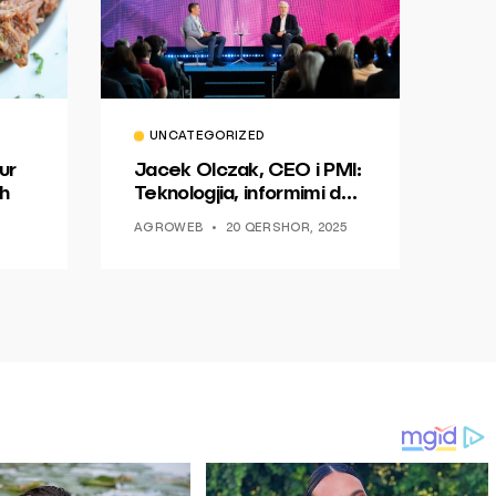
UNCATEGORIZED
ur
Jacek Olczak, CEO i PMI:
h
Teknologjia, informimi dhe
dialogu si një mundësi për
AGROWEB
20 QERSHOR, 2025
ndryshim.