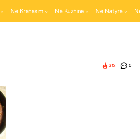
Në Krahasim
Në Kuzhinë
Në Natyrë
Në
312
0