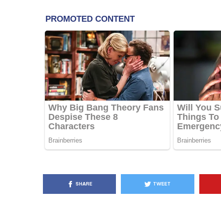
KËSHILLA & IDE
Pse Nuk Duhet të 
Letrën e Aluminit 
e Ushqimeve
AGROWEB
7 QERSHOR
SHARE
TWEET