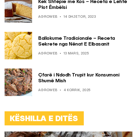
Kek Shtëpie me Kos – Receta e Lehtë
Plot Ëmbëlsi
AGROWEB
14 DHJETOR, 2023
Ballokume Tradicionale – Receta
Sekrete nga Nënat E Elbasanit
AGROWEB
13 MARS, 2025
Çfarë i Ndodh Trupit kur Konsumoni
Shumë Mish
AGROWEB
4 KORRIK, 2025
KËSHILLA E DITËS