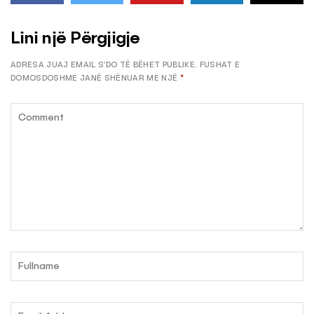
Lini një Përgjigje
ADRESA JUAJ EMAIL S’DO TË BËHET PUBLIKE.
FUSHAT E
DOMOSDOSHME JANË SHËNUAR ME NJË
*