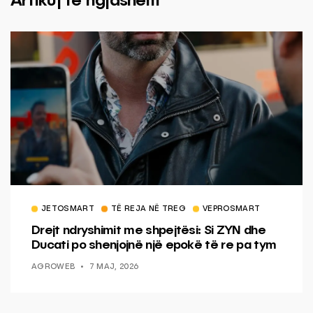
Artikuj të ngjashëm
JETOSMART
TË REJA NË TREG
VEPROSMART
Drejt ndryshimit me shpejtësi: Si ZYN dhe
Ducati po shenjojnë një epokë të re pa tym
AGROWEB
7 MAJ, 2026