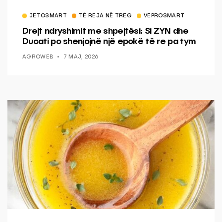
JETOSMART
TË REJA NË TREG
VEPROSMART
Drejt ndryshimit me shpejtësi: Si ZYN dhe
Ducati po shenjojnë një epokë të re pa tym
AGROWEB
7 MAJ, 2026