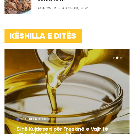
AGROWEB
4 KORRIK, 2025
KËSHILLA E DITËS
KËSHILLA & IDE
Si të Kujdeseni për Freskinë e Vajit të