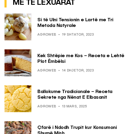
MË TË LEXUARAT
Si të Ulni Tensionin e Lartë me Tri
Metoda Natyrale
AGROWEB
19 SHTATOR, 2023
Kek Shtëpie me Kos – Receta e Lehtë
Plot Ëmbëlsi
AGROWEB
14 DHJETOR, 2023
Ballokume Tradicionale – Receta
Sekrete nga Nënat E Elbasanit
AGROWEB
13 MARS, 2025
Çfarë i Ndodh Trupit kur Konsumoni
Shumë Mish