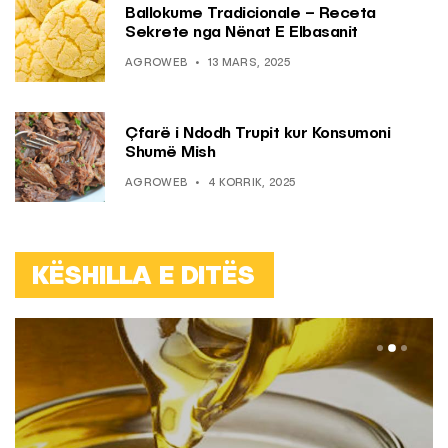
Ballokume Tradicionale – Receta
Sekrete nga Nënat E Elbasanit
AGROWEB
13 MARS, 2025
Çfarë i Ndodh Trupit kur Konsumoni
Shumë Mish
AGROWEB
4 KORRIK, 2025
KËSHILLA E DITËS