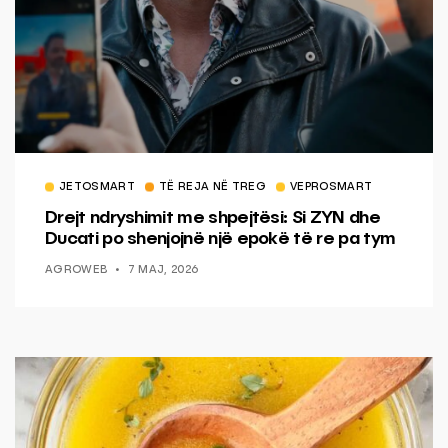
JETOSMART
TË REJA NË TREG
VEPROSMART
Drejt ndryshimit me shpejtësi: Si ZYN dhe
Ducati po shenjojnë një epokë të re pa tym
AGROWEB
7 MAJ, 2026