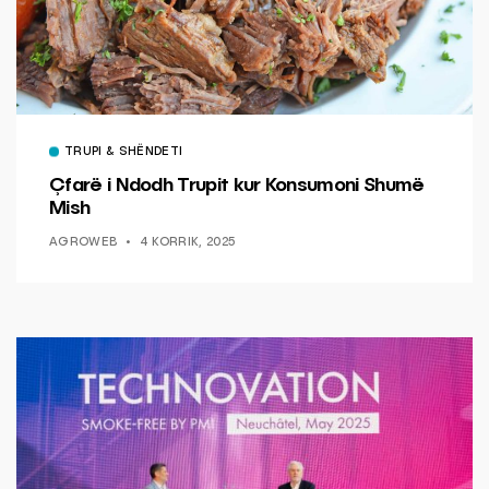
TRUPI & SHËNDETI
Çfarë i Ndodh Trupit kur Konsumoni Shumë
Mish
AGROWEB
4 KORRIK, 2025