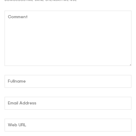
DOMOSDOSHME JANË SHËNUAR ME NJË
*