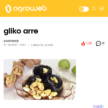
gliko arre
AGROWEB
1.2K
0
27 GUSHT, 2017
1 MINUTA LEXIM