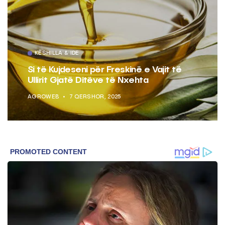
KËSHILLA & IDE
Si të Kujdeseni për Freskinë e Vajit të
Ullirit Gjatë Ditëve të Nxehta
AGROWEB
7 QERSHOR, 2025