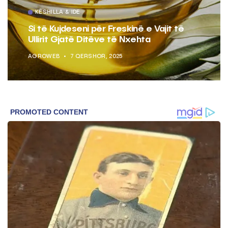
KËSHILLA & IDE
Si të Kujdeseni për Freskinë e Vajit të
Ullirit Gjatë Ditëve të Nxehta
AGROWEB
7 QERSHOR, 2025