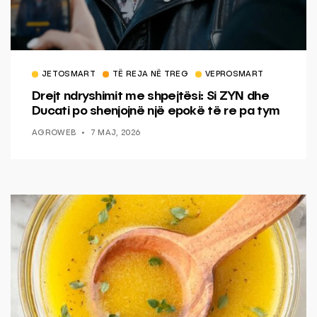
JETOSMART
TË REJA NË TREG
VEPROSMART
Drejt ndryshimit me shpejtësi: Si ZYN dhe
Ducati po shenjojnë një epokë të re pa tym
AGROWEB
7 MAJ, 2026