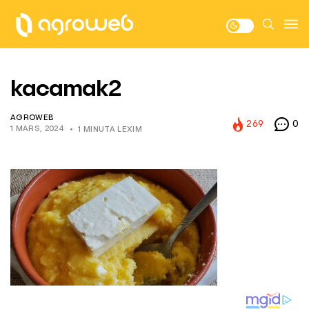
kacamak2
AGROWEB
269
0
1 MARS, 2024
1 MINUTA LEXIM