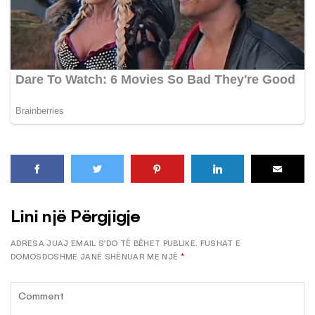
Lini një Përgjigje
ADRESA JUAJ EMAIL S’DO TË BËHET PUBLIKE.
FUSHAT E
DOMOSDOSHME JANË SHËNUAR ME NJË
*