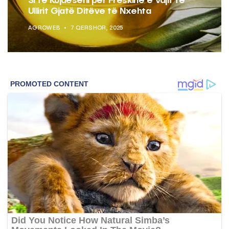
Si të Kujdeseni për Freskinë e Vajit të
Ullirit Gjatë Ditëve të Nxehta
AGROWEB
7 QERSHOR, 2025