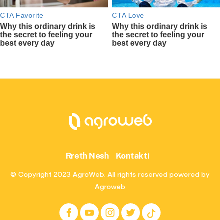
Rreth Nesh
Kontakti
© Copyright 2023 AgroWeb. All rights reserved powered by
Agroweb