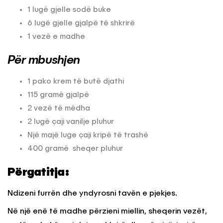
1 lugë gjelle sodë buke
6 lugë gjelle gjalpë të shkrirë
1 vezë e madhe
Për mbushjen
1 pako krem të butë djathi
115 gramë gjalpë
2 vezë të mëdha
2 lugë çaji vanilje pluhur
Një majë luge çaji kripë të trashë
400 gramë sheqer pluhur
Përgatitja:
Ndizeni furrën dhe yndyrosni tavën e pjekjes.
Në një enë të madhe përzieni miellin, sheqerin vezët,