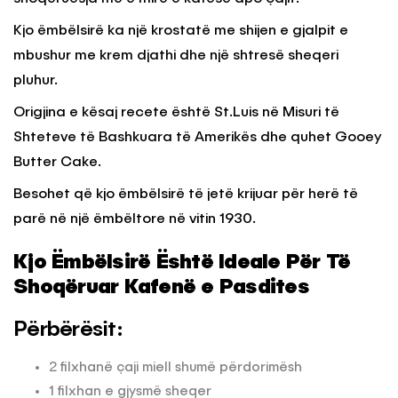
Kjo ëmbëlsirë ka një krostatë me shijen e gjalpit e
mbushur me krem djathi dhe një shtresë sheqeri
pluhur.
Origjina e kësaj recete është St.Luis në Misuri të
Shteteve të Bashkuara të Amerikës dhe quhet Gooey
Butter Cake.
Besohet që kjo ëmbëlsirë të jetë krijuar për herë të
parë në një ëmbëltore në vitin 1930.
Kjo Ëmbëlsirë Është Ideale Për Të
Shoqëruar Kafenë e Pasdites
Përbërësit:
2 filxhanë çaji miell shumë përdorimësh
1 filxhan e gjysmë sheqer