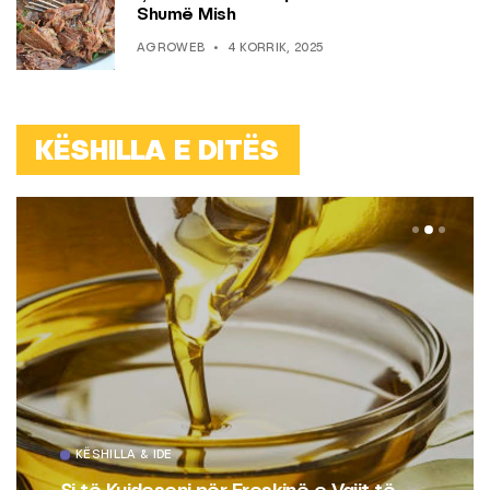
Shumë Mish
AGROWEB
4 KORRIK, 2025
KËSHILLA E DITËS
KËSHILLA & IDE