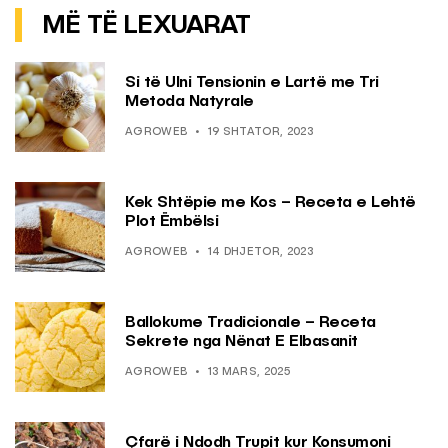
MË TË LEXUARAT
Si të Ulni Tensionin e Lartë me Tri
Metoda Natyrale
AGROWEB
19 SHTATOR, 2023
Kek Shtëpie me Kos – Receta e Lehtë
Plot Ëmbëlsi
AGROWEB
14 DHJETOR, 2023
Ballokume Tradicionale – Receta
Sekrete nga Nënat E Elbasanit
AGROWEB
13 MARS, 2025
Çfarë i Ndodh Trupit kur Konsumoni