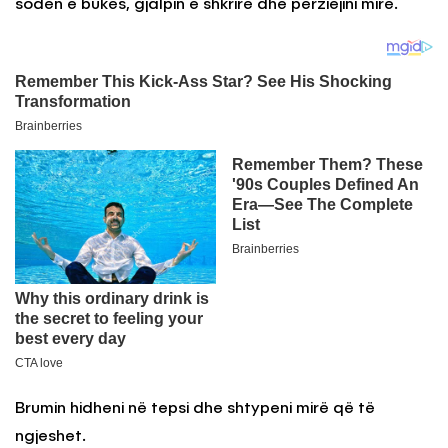
sodën e bukës, gjalpin e shkrirë dhe përziejini mirë.
Brumin hidheni në tepsi dhe shtypeni mirë që të
ngjeshet.