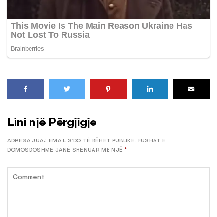
Lini një Përgjigje
ADRESA JUAJ EMAIL S’DO TË BËHET PUBLIKE.
FUSHAT E
DOMOSDOSHME JANË SHËNUAR ME NJË
*