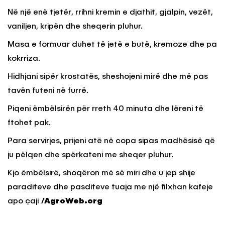
Në një enë tjetër, rrihni kremin e djathit, gjalpin, vezët,
vaniljen, kripën dhe sheqerin pluhur.
Masa e formuar duhet të jetë e butë, kremoze dhe pa
kokrriza.
Hidhjani sipër krostatës, sheshojeni mirë dhe më pas
tavën futeni në furrë.
Piqeni ëmbëlsirën për rreth 40 minuta dhe lëreni të
ftohet pak.
Para servirjes, prijeni atë në copa sipas madhësisë që
ju pëlqen dhe spërkateni me sheqer pluhur.
Kjo ëmbëlsirë, shoqëron më së miri dhe u jep shije
paraditeve dhe pasditeve tuaja me një filxhan kafeje
apo çaji
/AgroWeb.org