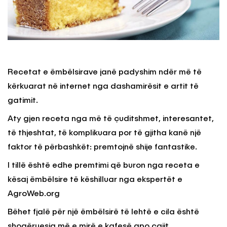
Recetat e ëmbëlsirave janë padyshim ndër më të
kërkuarat në internet nga dashamirësit e artit të
gatimit.
Aty gjen receta nga më të çuditshmet, interesantet,
të thjeshtat, të komplikuara por të gjitha kanë një
faktor të përbashkët: premtojnë shije fantastike.
I tillë është edhe premtimi që buron nga receta e
kësaj ëmbëlsire të këshilluar nga ekspertët e
AgroWeb.org
Bëhet fjalë për një ëmbëlsirë të lehtë e cila është
shoqëruesja më e mirë e kafesë apo çajit.