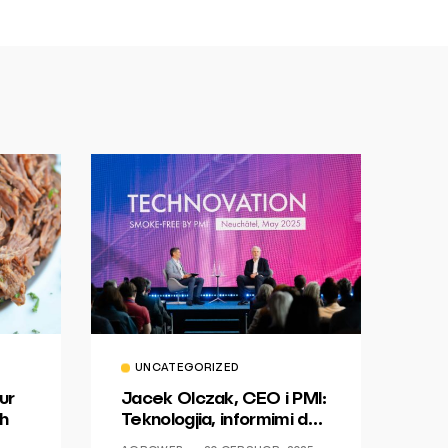
UNCATEGORIZED
ur
Jacek Olczak, CEO i PMI:
h
Teknologjia, informimi dhe
dialogu si një mundësi për