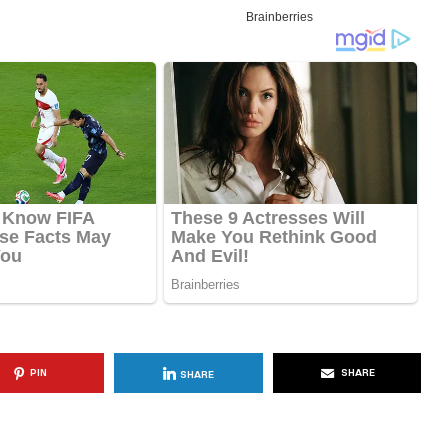
KËSHILLA & IDE
Përdorni
Rreziqet dhe Problemet që
për Ruajtjen
Vijnë Nga Akulloret e
Vjetëruara
, 2025
AGROWEB
10 QERSHOR, 2025
PIN
SHARE
SHARE