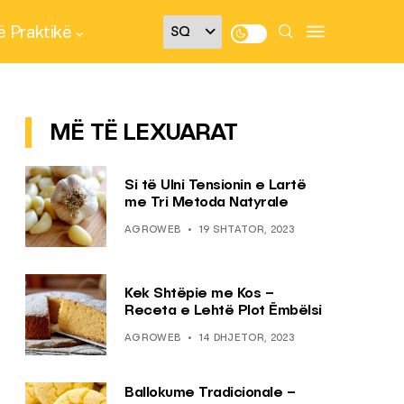
 Praktikë
MË TË LEXUARAT
Si të Ulni Tensionin e Lartë
me Tri Metoda Natyrale
AGROWEB
19 SHTATOR, 2023
Kek Shtëpie me Kos –
Receta e Lehtë Plot Ëmbëlsi
AGROWEB
14 DHJETOR, 2023
Ballokume Tradicionale –