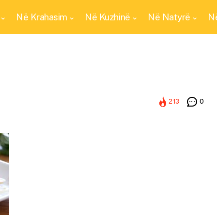
Në Krahasim
Në Kuzhinë
Në Natyrë
Në
213
0