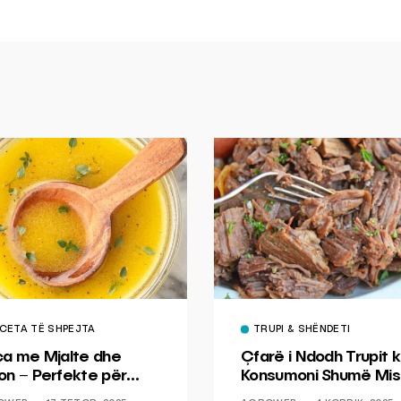
CETA TË SHPEJTA
TRUPI & SHËNDETI
ca me Mjalte dhe
Çfarë i Ndodh Trupit k
on – Perfekte për
Konsumoni Shumë Mis
hin dhe Peshkun