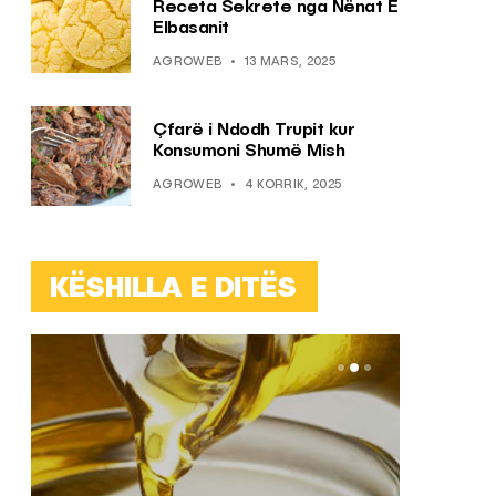
Receta Sekrete nga Nënat E
Elbasanit
AGROWEB
13 MARS, 2025
Çfarë i Ndodh Trupit kur
Konsumoni Shumë Mish
AGROWEB
4 KORRIK, 2025
KËSHILLA E DITËS