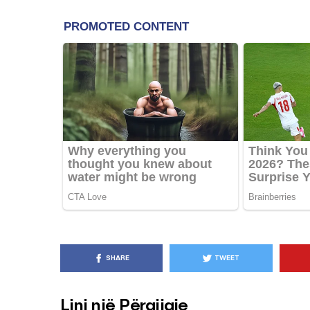
KËSHILLA & IDE
Pse Nuk Duhet të 
Letrën e Aluminit 
e Ushqimeve
AGROWEB
7 QERSHOR
SHARE
TWEET
Lini një Përgjigje