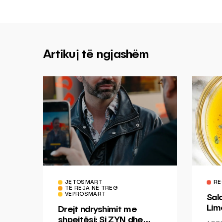
Artikuj të ngjashëm
JETOSMART
RE
TË REJA NË TREG
VEPROSMART
Sal
Lim
Drejt ndryshimit me
Mis
shpejtësi: Si ZYN dhe