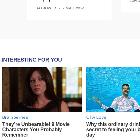
AGR
Ducati po shenjojnë një
AGROWEB
7 MAJ, 2026
epokë të re pa tym