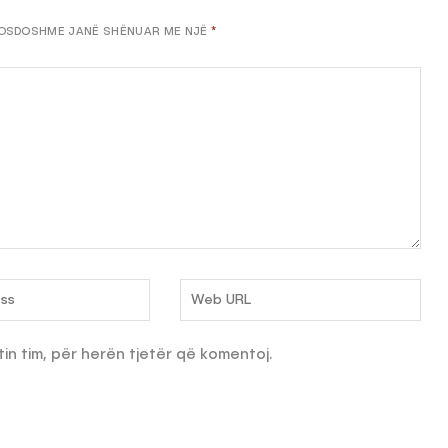
OSDOSHME JANË SHËNUAR ME NJË
*
tin tim, për herën tjetër që komentoj.