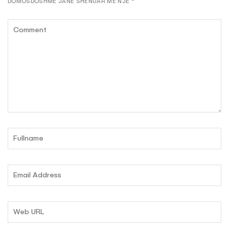
DOMOSDOSHME JANË SHËNUAR ME NJË
*