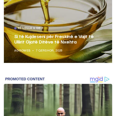
KËSHILLA & IDE
Si të Kujdeseni për Freskinë e Vajit të
Ullirit Gjatë Ditëve të Nxehta
AGROWEB
7 QERSHOR, 2025