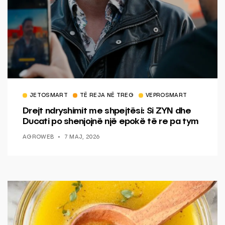
JETOSMART
TË REJA NË TREG
VEPROSMART
Drejt ndryshimit me shpejtësi: Si ZYN dhe
Ducati po shenjojnë një epokë të re pa tym
AGROWEB
7 MAJ, 2026