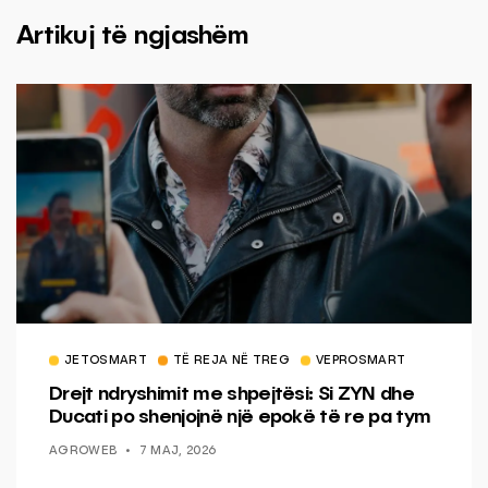
Artikuj të ngjashëm
JETOSMART
TË REJA NË TREG
VEPROSMART
Drejt ndryshimit me shpejtësi: Si ZYN dhe
Ducati po shenjojnë një epokë të re pa tym
AGROWEB
7 MAJ, 2026