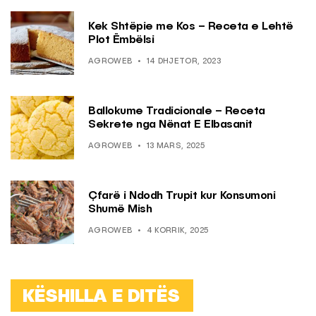
Kek Shtëpie me Kos – Receta e Lehtë
Plot Ëmbëlsi
AGROWEB
14 DHJETOR, 2023
Ballokume Tradicionale – Receta
Sekrete nga Nënat E Elbasanit
AGROWEB
13 MARS, 2025
Çfarë i Ndodh Trupit kur Konsumoni
Shumë Mish
AGROWEB
4 KORRIK, 2025
KËSHILLA E DITËS