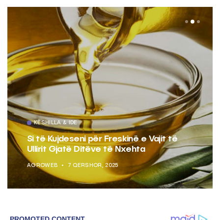
KËSHILLA & IDE
Si të Kujdeseni për Freskinë e Vajit të
Ullirit Gjatë Ditëve të Nxehta
AGROWEB
7 QERSHOR, 2025