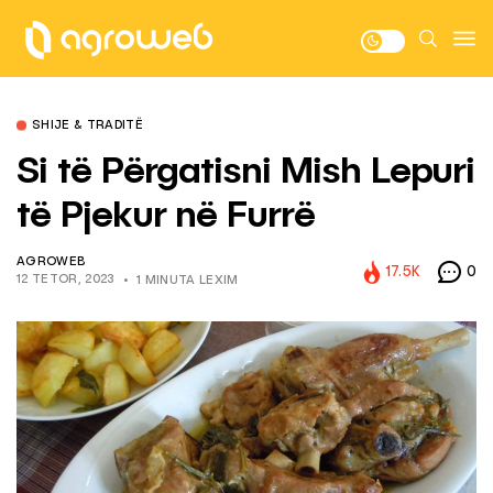
SHIJE & TRADITË
Si të Përgatisni Mish Lepuri
të Pjekur në Furrë
AGROWEB
17.5K
0
12 TETOR, 2023
1 MINUTA LEXIM