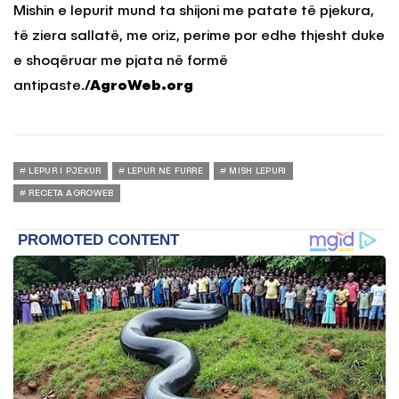
Mishin e lepurit mund ta shijoni me patate të pjekura,
të ziera sallatë, me oriz, perime por edhe thjesht duke
e shoqëruar me pjata në formë
antipaste.
/AgroWeb.org
LEPUR I PJEKUR
LEPUR NE FURRE
MISH LEPURI
RECETA AGROWEB