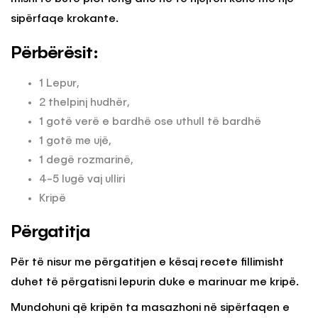
sipërfaqe krokante.
Përbërësit:
1 Lepur,
2 thelpinj hudhër,
1 gotë verë e bardhë ose uthull të bardhë
1 gotë me ujë,
1 degë rozmarinë,
4-5 lugë vaj ulliri
Kripë
Përgatitja
Për të nisur me përgatitjen e kësaj recete fillimisht
duhet të përgatisni lepurin duke e marinuar me kripë.
Mundohuni që kripën ta masazhoni në sipërfaqen e