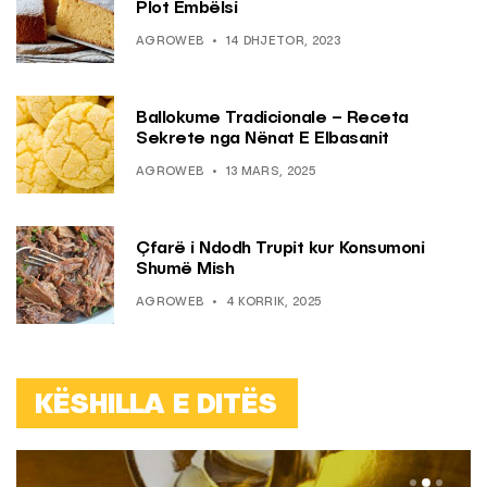
Plot Ëmbëlsi
AGROWEB
14 DHJETOR, 2023
Ballokume Tradicionale – Receta
Sekrete nga Nënat E Elbasanit
AGROWEB
13 MARS, 2025
Çfarë i Ndodh Trupit kur Konsumoni
Shumë Mish
AGROWEB
4 KORRIK, 2025
KËSHILLA E DITËS