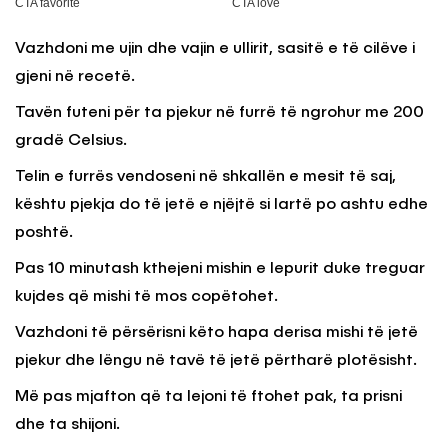
Vazhdoni me ujin dhe vajin e ullirit, sasitë e të cilëve i
gjeni në recetë.
Tavën futeni për ta pjekur në furrë të ngrohur me 200
gradë Celsius.
Telin e furrës vendoseni në shkallën e mesit të saj,
kështu pjekja do të jetë e njëjtë si lartë po ashtu edhe
poshtë.
Pas 10 minutash kthejeni mishin e lepurit duke treguar
kujdes që mishi të mos copëtohet.
Vazhdoni të përsërisni këto hapa derisa mishi të jetë
pjekur dhe lëngu në tavë të jetë përtharë plotësisht.
Më pas mjafton që ta lejoni të ftohet pak, ta prisni
dhe ta shijoni.