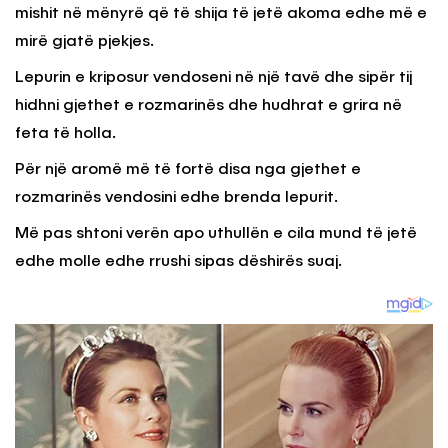
mishit në mënyrë që të shija të jetë akoma edhe më e
mirë gjatë pjekjes.
Lepurin e kriposur vendoseni në një tavë dhe sipër tij
hidhni gjethet e rozmarinës dhe hudhrat e grira në
feta të holla.
Për një aromë më të fortë disa nga gjethet e
rozmarinës vendosini edhe brenda lepurit.
Më pas shtoni verën apo uthullën e cila mund të jetë
edhe molle edhe rrushi sipas dëshirës suaj.