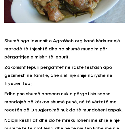
Shumë nga lexuesit e AgroWeb.org kanë kërkuar një
metodë të thjeshtë dhe pa shumë mundim për
përgatitjen e mishit të lepurit.
Zakonisht lepuri përgatitet në raste festash apo
gëzimesh në familje, dhe sjell një shije ndryshe në
tryezën tuaj.
Edhe pse shumë persona nuk e përgatisin sepse
mendojnë që kërkon shumë punë, në të vërtetë me
recetën që ju sugjerojmë nuk do të mundoheni aspak.
Ndiqni këshillat dhe do të mrekulloheni me shije e një
mishi të butë plot lëng dhe në të njëjtën kohë me një