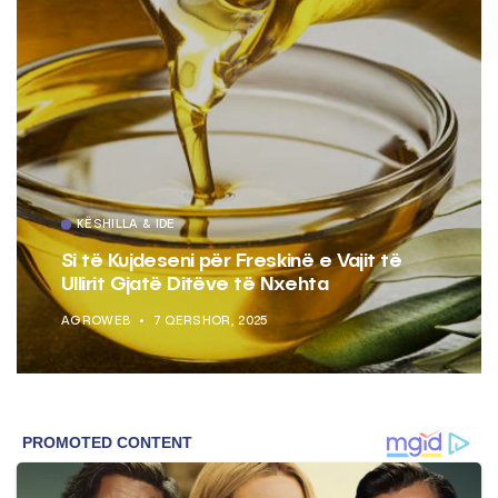
KËSHILLA & IDE
Si të Kujdeseni për Freskinë e Vajit të
Ullirit Gjatë Ditëve të Nxehta
AGROWEB
7 QERSHOR, 2025