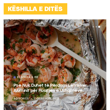
KËSHILLA E DITËS
KËSHILLA & IDE
Pse Nuk Duhet të Përdorni Letrën e
Aluminit për Ruajtjen e Ushqimeve
AGROWEB
7 QERSHOR, 2025