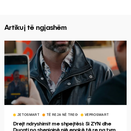
Artikuj të ngjashëm
JETOSMART
TË REJA NË TREG
VEPROSMART
Drejt ndryshimit me shpejtësi: Si ZYN dhe
Ducati po shenjojnë një epokë të re pa tym