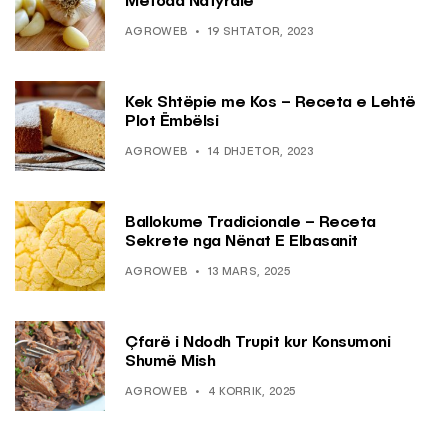
Metoda Natyrale
AGROWEB
19 SHTATOR, 2023
Kek Shtëpie me Kos – Receta e Lehtë
Plot Ëmbëlsi
AGROWEB
14 DHJETOR, 2023
Ballokume Tradicionale – Receta
Sekrete nga Nënat E Elbasanit
AGROWEB
13 MARS, 2025
Çfarë i Ndodh Trupit kur Konsumoni
Shumë Mish
AGROWEB
4 KORRIK, 2025