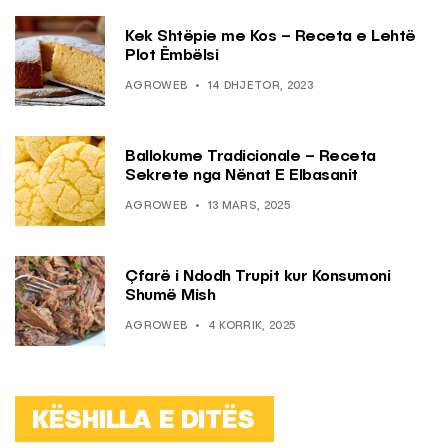
Kek Shtëpie me Kos – Receta e Lehtë
Plot Ëmbëlsi
AGROWEB
14 DHJETOR, 2023
Ballokume Tradicionale – Receta
Sekrete nga Nënat E Elbasanit
AGROWEB
13 MARS, 2025
Çfarë i Ndodh Trupit kur Konsumoni
Shumë Mish
AGROWEB
4 KORRIK, 2025
KËSHILLA E DITËS