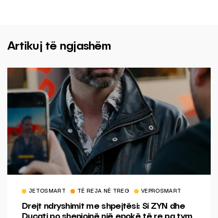
Artikuj të ngjashëm
JETOSMART
TË REJA NË TREG
VEPROSMART
Drejt ndryshimit me shpejtësi: Si ZYN dhe
Ducati po shenjojnë një epokë të re pa tym