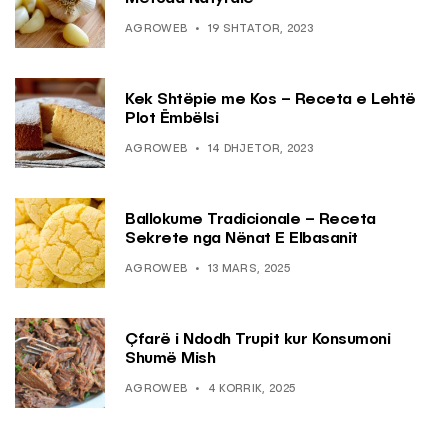
AGROWEB
19 SHTATOR, 2023
Kek Shtëpie me Kos – Receta e Lehtë
Plot Ëmbëlsi
AGROWEB
14 DHJETOR, 2023
Ballokume Tradicionale – Receta
Sekrete nga Nënat E Elbasanit
AGROWEB
13 MARS, 2025
Çfarë i Ndodh Trupit kur Konsumoni
Shumë Mish
AGROWEB
4 KORRIK, 2025