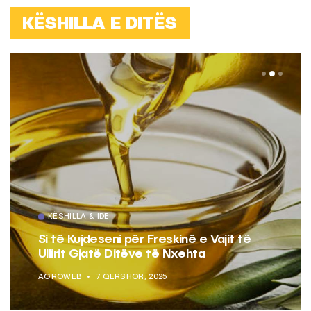
KËSHILLA E DITËS
KËSHILLA & IDE
Si të Kujdeseni për Freskinë e Vajit të
Ullirit Gjatë Ditëve të Nxehta
AGROWEB
7 QERSHOR, 2025