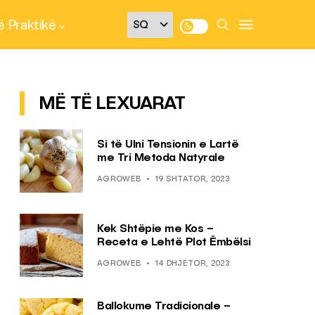
 Praktikë
MË TË LEXUARAT
Si të Ulni Tensionin e Lartë
me Tri Metoda Natyrale
AGROWEB
19 SHTATOR, 2023
Kek Shtëpie me Kos –
Receta e Lehtë Plot Ëmbëlsi
AGROWEB
14 DHJETOR, 2023
Ballokume Tradicionale –