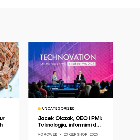
UNCATEGORIZED
ur
Jacek Olczak, CEO i PMI:
h
Teknologjia, informimi dhe
dialogu si një mundësi për
AGROWEB
20 QERSHOR, 2025
ndryshim.