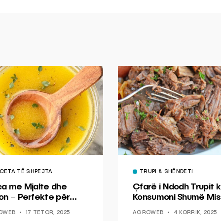
CETA TË SHPEJTA
TRUPI & SHËNDETI
ca me Mjalte dhe
Çfarë i Ndodh Trupit k
on – Perfekte për
Konsumoni Shumë Mis
hin dhe Peshkun
OWEB
17 TETOR, 2025
AGROWEB
4 KORRIK, 2025