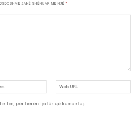
OSDOSHME JANË SHËNUAR ME NJË
*
tin tim, për herën tjetër që komentoj.