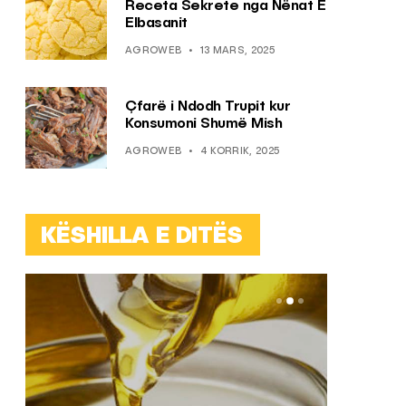
Receta Sekrete nga Nënat E
Elbasanit
AGROWEB
13 MARS, 2025
Çfarë i Ndodh Trupit kur
Konsumoni Shumë Mish
AGROWEB
4 KORRIK, 2025
KËSHILLA E DITËS