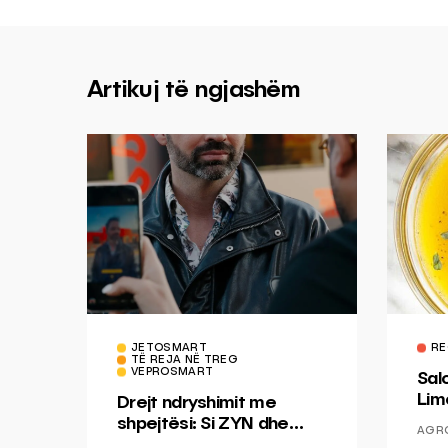
Artikuj të ngjashëm
JETOSMART
RE
TË REJA NË TREG
VEPROSMART
Sal
Lim
Drejt ndryshimit me
Mis
shpejtësi: Si ZYN dhe
AGR
Ducati po shenjojnë një