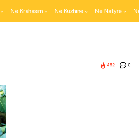
Në Krahasim
Në Kuzhinë
Në Natyrë
Në
452
0