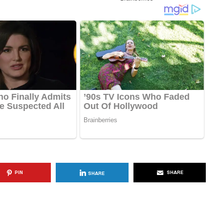
KËSHILLA & IDE
Përdorni
Rreziqet dhe Problemet që
për Ruajtjen
Vijnë Nga Akulloret e
Vjetëruara
, 2025
AGROWEB
10 QERSHOR, 2025
PIN
SHARE
SHARE