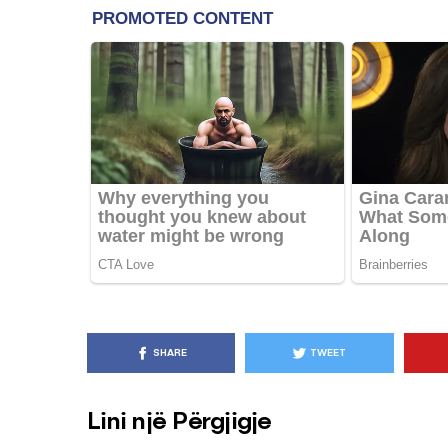
KËSHILLA & IDE
Pse Nuk Duhet të 
Letrën e Aluminit 
e Ushqimeve
AGROWEB
7 QERSHOR
SHARE
TWEET
Lini një Përgjigje