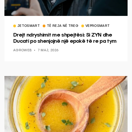
JETOSMART
TË REJA NË TREG
VEPROSMART
Drejt ndryshimit me shpejtësi: Si ZYN dhe
Ducati po shenjojnë një epokë të re pa tym
AGROWEB
7 MAJ, 2026