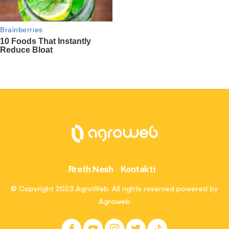
Rreth Nesh
Kontakti
© Copyright 2023 AgroWeb. All rights reserved powered by
Agroweb