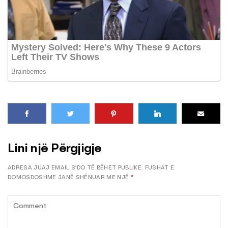
Lini një Përgjigje
ADRESA JUAJ EMAIL S’DO TË BËHET PUBLIKE.
FUSHAT E
DOMOSDOSHME JANË SHËNUAR ME NJË
*