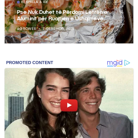
KËSHILLA & IDE
Pse Nuk Duhet të Përdorni Letrën e
Aluminit për Ruajtjen e Ushqimeve
AGROWEB
7 QERSHOR, 2025