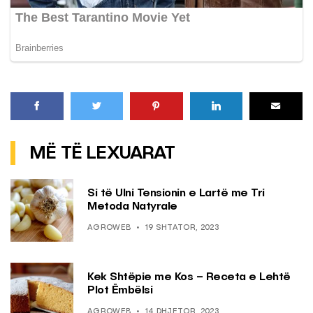
MË TË LEXUARAT
Si të Ulni Tensionin e Lartë me Tri
Metoda Natyrale
AGROWEB
19 SHTATOR, 2023
Kek Shtëpie me Kos – Receta e Lehtë
Plot Ëmbëlsi
AGROWEB
14 DHJETOR, 2023