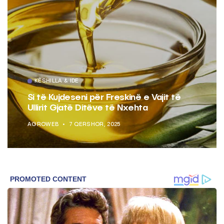
KËSHILLA & IDE
Si të Kujdeseni për Freskinë e Vajit të
Ullirit Gjatë Ditëve të Nxehta
AGROWEB
7 QERSHOR, 2025