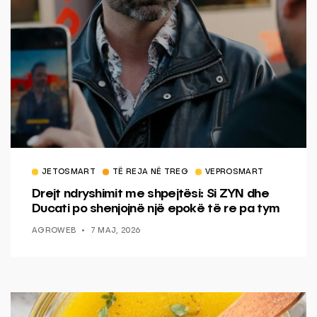
JETOSMART
TË REJA NË TREG
VEPROSMART
Drejt ndryshimit me shpejtësi: Si ZYN dhe
Ducati po shenjojnë një epokë të re pa tym
AGROWEB
7 MAJ, 2026