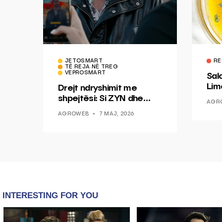
JETOSMART
RE
TË REJA NË TREG
VEPROSMART
Sal
Lim
Drejt ndryshimit me
Mis
shpejtësi: Si ZYN dhe
AGR
Ducati po shenjojnë një
AGROWEB
7 MAJ, 2026
epokë të re pa tym