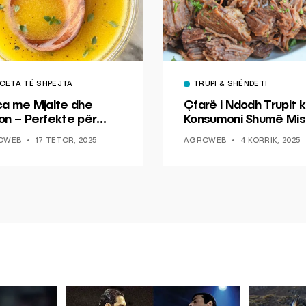
CETA TË SHPEJTA
TRUPI & SHËNDETI
ca me Mjalte dhe
Çfarë i Ndodh Trupit k
on – Perfekte për
Konsumoni Shumë Mis
hin dhe Peshkun
OWEB
17 TETOR, 2025
AGROWEB
4 KORRIK, 2025