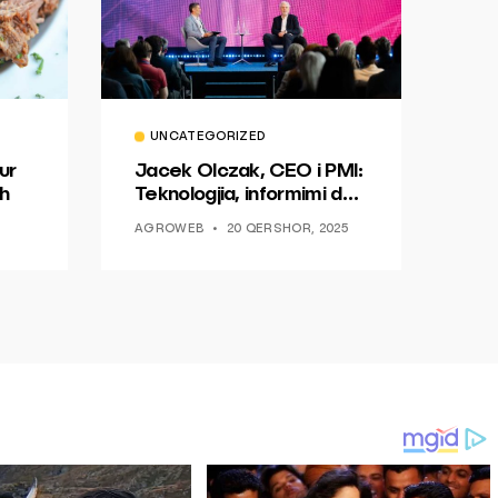
UNCATEGORIZED
ur
Jacek Olczak, CEO i PMI:
h
Teknologjia, informimi dhe
dialogu si një mundësi për
AGROWEB
20 QERSHOR, 2025
ndryshim.