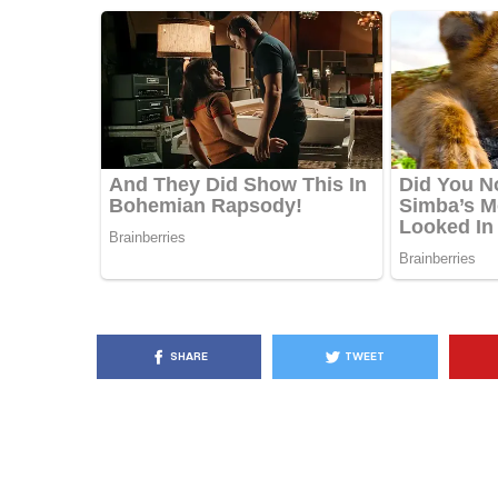
KËSHILLA & IDE
Pse Nuk Duhet të 
Letrën e Aluminit 
e Ushqimeve
AGROWEB
7 QERSHOR
SHARE
TWEET