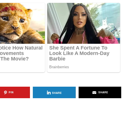
KËSHILLA & IDE
Përdorni
Rreziqet dhe Problemet që
për Ruajtjen
Vijnë Nga Akulloret e
Vjetëruara
, 2025
AGROWEB
10 QERSHOR, 2025
PIN
SHARE
SHARE