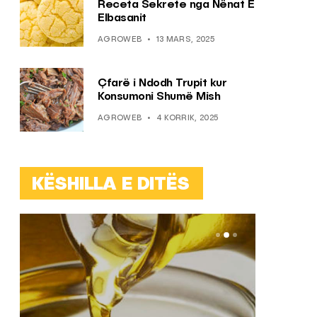
Receta Sekrete nga Nënat E
Elbasanit
AGROWEB
13 MARS, 2025
Çfarë i Ndodh Trupit kur
Konsumoni Shumë Mish
AGROWEB
4 KORRIK, 2025
KËSHILLA E DITËS