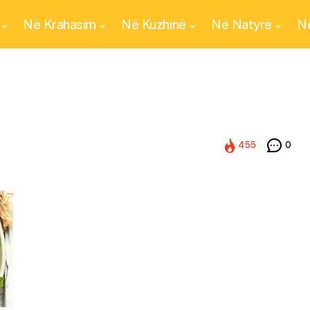
Në Krahasim
Në Kuzhinë
Në Natyrë
Në
455
0