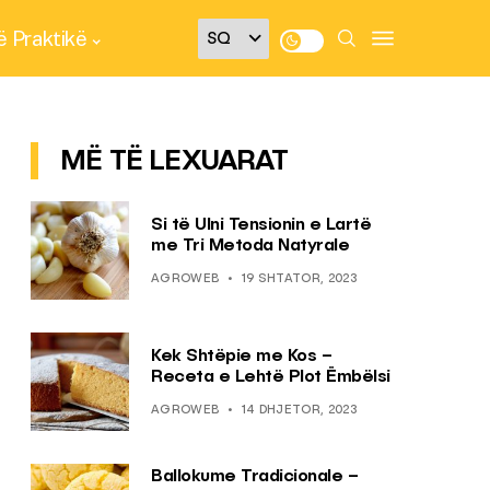
 Praktikë
MË TË LEXUARAT
Si të Ulni Tensionin e Lartë
me Tri Metoda Natyrale
AGROWEB
19 SHTATOR, 2023
Kek Shtëpie me Kos –
Receta e Lehtë Plot Ëmbëlsi
AGROWEB
14 DHJETOR, 2023
Ballokume Tradicionale –