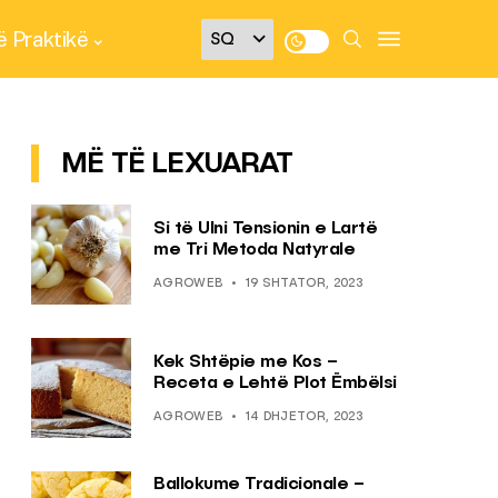
 Praktikë
MË TË LEXUARAT
Si të Ulni Tensionin e Lartë
me Tri Metoda Natyrale
AGROWEB
19 SHTATOR, 2023
Kek Shtëpie me Kos –
Receta e Lehtë Plot Ëmbëlsi
AGROWEB
14 DHJETOR, 2023
Ballokume Tradicionale –