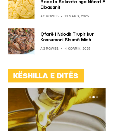
Receta Sekrete nga Nënat E
Elbasanit
AGROWEB
13 MARS, 2025
Çfarë i Ndodh Trupit kur
Konsumoni Shumë Mish
AGROWEB
4 KORRIK, 2025
KËSHILLA E DITËS