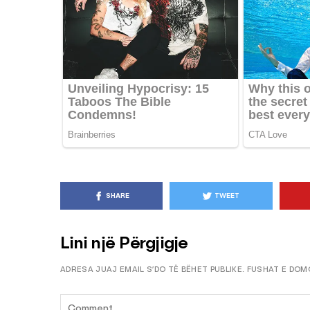
KËSHILLA & IDE
Pse Nuk Duhet të 
Letrën e Aluminit 
e Ushqimeve
AGROWEB
7 QERSHOR
SHARE
TWEET
Lini një Përgjigje
ADRESA JUAJ EMAIL S’DO TË BËHET PUBLIKE.
FUSHAT E DOM