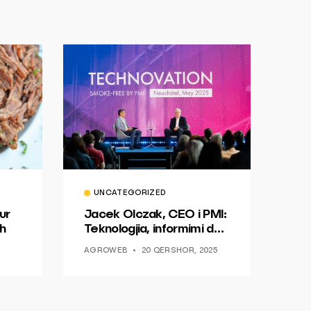
UNCATEGORIZED
ur
Jacek Olczak, CEO i PMI:
h
Teknologjia, informimi dhe
dialogu si një mundësi për
AGROWEB
20 QERSHOR, 2025
ndryshim.