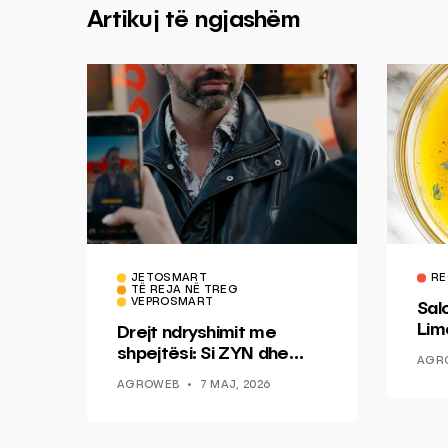
Artikuj të ngjashëm
JETOSMART
RE
TË REJA NË TREG
VEPROSMART
Sal
Lim
Drejt ndryshimit me
Mis
shpejtësi: Si ZYN dhe
AGR
Ducati po shenjojnë një
AGROWEB
7 MAJ, 2026
epokë të re pa tym