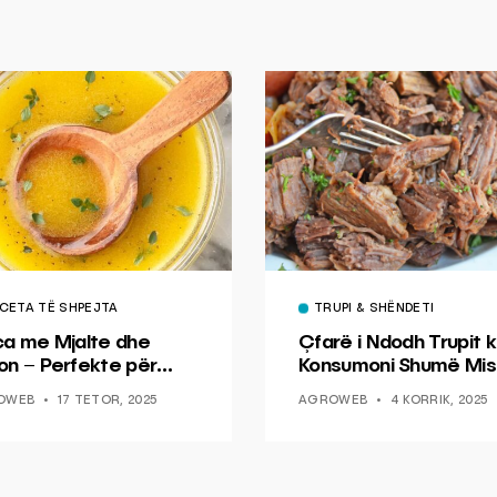
CETA TË SHPEJTA
TRUPI & SHËNDETI
ca me Mjalte dhe
Çfarë i Ndodh Trupit k
on – Perfekte për
Konsumoni Shumë Mis
hin dhe Peshkun
OWEB
17 TETOR, 2025
AGROWEB
4 KORRIK, 2025