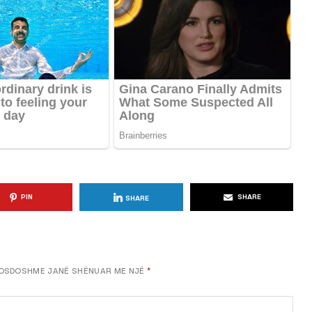
KËSHILLA & IDE
Përdorni
Rreziqet dhe Problemet që
për Ruajtjen
Vijnë Nga Akulloret e
Vjetëruara
, 2025
AGROWEB
10 QERSHOR, 2025
PIN
SHARE
SHARE
OSDOSHME JANË SHËNUAR ME NJË
*