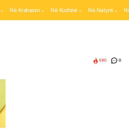
Në Krahasim
Në Kuzhinë
Në Natyrë
Në
580
0