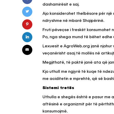
dashamirësit e saj.
Ajo konsiderohet thelbësore për nj
KËSHILLA & IDE
ndryshme në mbarë Shqipërinë.
Pse Nuk Duhet të 
Fruti pëveçse i freskët konsumohet n
Letrën e Aluminit 
e Ushqimeve
Po, nga shega mund të bëhet edhe u
AGROWEB
7 QERSHOR
Lexuesit e AgroWeb.org janë njohur v
veçanërisht asaj të mollës në artiku
Megjithatë, të paktë janë ata që jan
Kjo uthull me ngjyrë të kuqe të ndez
me aciditetin e mprehtë, që së bash
Sistemi tretës
Uthulla e shegës është e pasur me ac
aftësinë e organizmit për të përthi
konsumojmë.