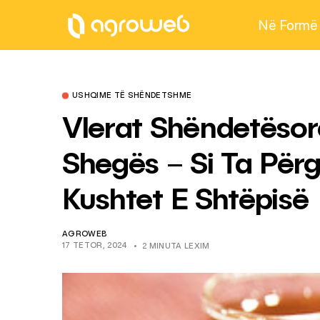
Në Formë
USHQIME TË SHËNDETSHME
Vlerat Shëndetësor
Shegës – Si Ta Përg
Kushtet E Shtëpisë
AGROWEB
17 TETOR, 2024
2 MINUTA LEXIM