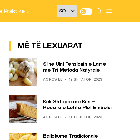
 Praktikë
MË TË LEXUARAT
Si të Ulni Tensionin e Lartë
me Tri Metoda Natyrale
AGROWEB
19 SHTATOR, 2023
Kek Shtëpie me Kos –
Receta e Lehtë Plot Ëmbëlsi
AGROWEB
14 DHJETOR, 2023
Ballokume Tradicionale –