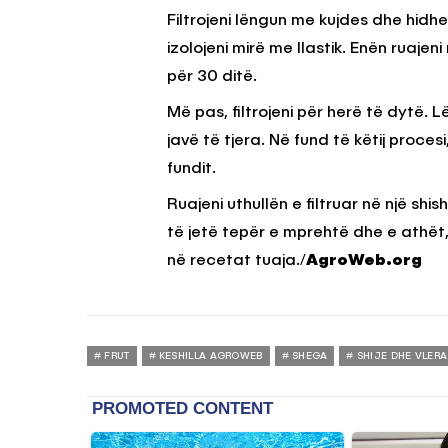
Filtrojeni lëngun me kujdes dhe hidh
izolojeni mirë me llastik. Enën ruajen
për 30 ditë.
Më pas, filtrojeni për herë të dytë. 
javë të tjera. Në fund të këtij procesi
fundit.
Ruajeni uthullën e filtruar në një shis
të jetë tepër e mprehtë dhe e athët
në recetat tuaja./
AgroWeb.org
FRUT
KESHILLA AGROWEB
SHEGA
SHIJE DHE VLERA