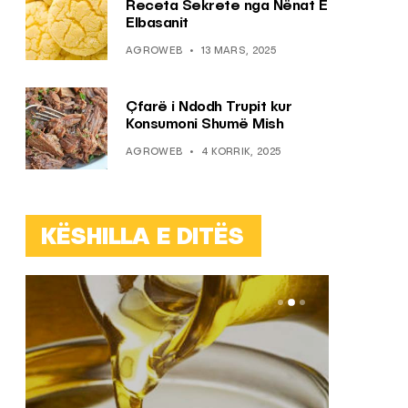
Receta Sekrete nga Nënat E
Elbasanit
AGROWEB
13 MARS, 2025
Çfarë i Ndodh Trupit kur
Konsumoni Shumë Mish
AGROWEB
4 KORRIK, 2025
KËSHILLA E DITËS