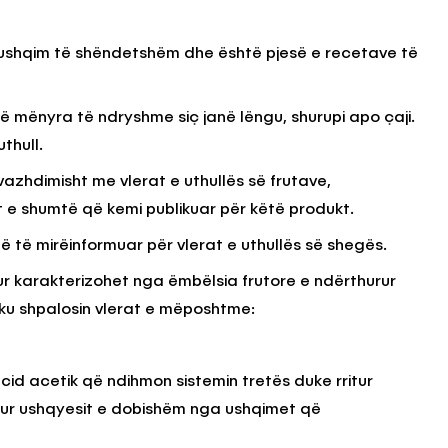
ë ushqim të shëndetshëm dhe është pjesë e recetave të
KËSHILLA & IDE
Përdorni
Rreziqet dhe Problemet që
ë mënyra të ndryshme siç janë lëngu, shurupi apo çaji.
për Ruajtjen
Vijnë Nga Akulloret e
Vjetëruara
thull.
, 2025
AGROWEB
10 QERSHOR, 2025
azhdimisht me vlerat e uthullës së frutave,
jt e shumtë që kemi publikuar për këtë produkt.
ë të mirëinformuar për vlerat e uthullës së shegës.
ur karakterizohet nga ëmbëlsia frutore e ndërthurur
ku shpalosin vlerat e mëposhtme:
id acetik që ndihmon sistemin tretës duke rritur
thur ushqyesit e dobishëm nga ushqimet që