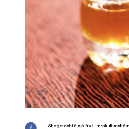
Shega është një frut i mrekullueshë