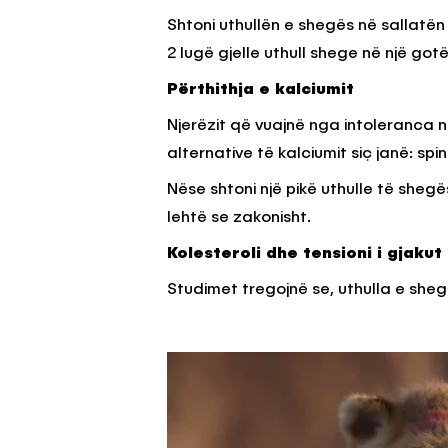
Shtoni uthullën e shegës në sallatën 
2 lugë gjelle uthull shege në një go
Përthithja e kalciumit
Njerëzit që vuajnë nga intoleranca 
alternative të kalciumit siç janë: spi
Nëse shtoni një pikë uthulle të sheg
lehtë se zakonisht.
Kolesteroli dhe tensioni i gjakut
Studimet tregojnë se, uthulla e sheg