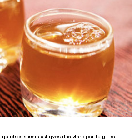
m që ofron shumë ushqyes dhe vlera për të gjithë