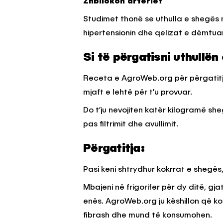
Zhbllokon arteriet
Studimet thonë se uthulla e shegës m
hipertensionin dhe qelizat e dëmtua
Si të përgatisni uthullë
Receta e AgroWeb.org për përgatitje
mjaft e lehtë për t’u provuar.
Do t’ju nevojiten katër kilogramë she
pas filtrimit dhe avullimit.
Përgatitja:
Pasi keni shtrydhur kokrrat e shegës,
Mbajeni në frigorifer për dy ditë, gj
enës. AgroWeb.org ju këshillon që ko
fibrash dhe mund të konsumohen.