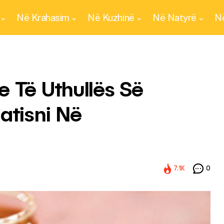
Në Krahasim
Në Kuzhinë
Në Natyrë
Në
e Të Uthullës Së
atisni Në
7.1K
0