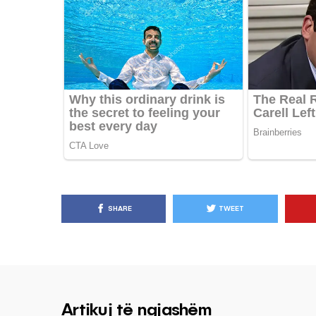
SHARE
TWEET
Artikuj të ngjashëm