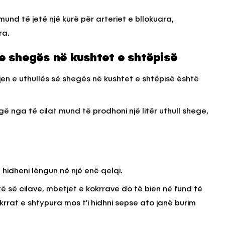
und të jetë një kurë për arteriet e bllokuara,
ra.
n e shegës në kushtet e shtëpisë
n e uthullës së shegës në kushtet e shtëpisë është
gë nga të cilat mund të prodhoni një litër uthull shege,
 hidheni lëngun në një enë qelqi.
atë së cilave, mbetjet e kokrrave do të bien në fund të
krrat e shtypura mos t’i hidhni sepse ato janë burim