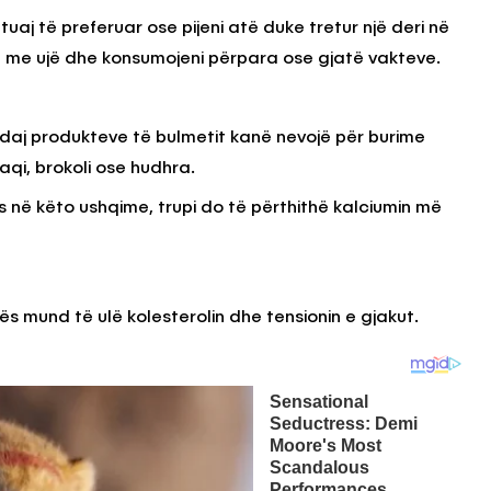
tuaj të preferuar ose pijeni atë duke tretur një deri në
të me ujë dhe konsumojeni përpara ose gjatë vakteve.
ndaj produkteve të bulmetit kanë nevojë për burime
naqi, brokoli ose hudhra.
ës në këto ushqime, trupi do të përthithë kalciumin më
ës mund të ulë kolesterolin dhe tensionin e gjakut.