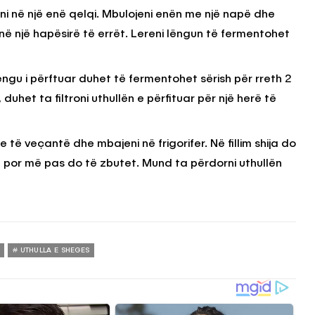
eni në një enë qelqi. Mbulojeni enën me një napë dhe
i në një hapësirë të errët. Lereni lëngun të fermentohet
Lëngu i përftuar duhet të fermentohet sërish për rreth 2
, duhet ta filtroni uthullën e përfituar për një herë të
he të veçantë dhe mbajeni në frigorifer. Në fillim shija do
, por më pas do të zbutet. Mund ta përdorni uthullën
UTHULLA E SHEGES