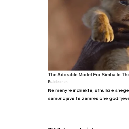
Në mënyrë indirekte, uthulla e shegë
sëmundjeve të zemrës dhe goditjeve