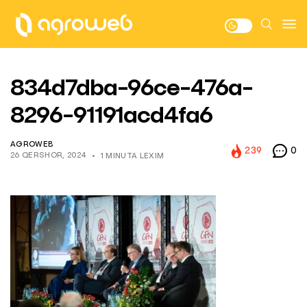
834d7dba-96ce-476a-
8296-91191acd4fa6
AGROWEB
239
0
26 QERSHOR, 2024
1 MINUTA LEXIM