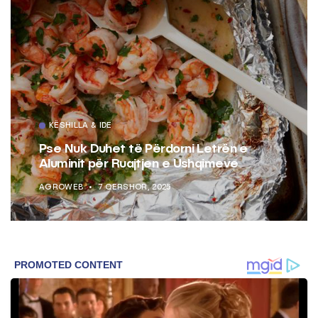
KËSHILLA & IDE
Pse Nuk Duhet të Përdorni Letrën e
Aluminit për Ruajtjen e Ushqimeve
AGROWEB
7 QERSHOR, 2025