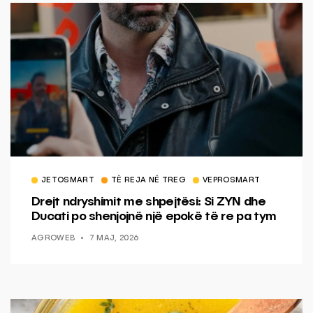
JETOSMART
TË REJA NË TREG
VEPROSMART
Drejt ndryshimit me shpejtësi: Si ZYN dhe
Ducati po shenjojnë një epokë të re pa tym
AGROWEB
7 MAJ, 2026