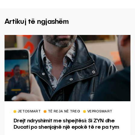
Artikuj të ngjashëm
JETOSMART
TË REJA NË TREG
VEPROSMART
Drejt ndryshimit me shpejtësi: Si ZYN dhe
Ducati po shenjojnë një epokë të re pa tym