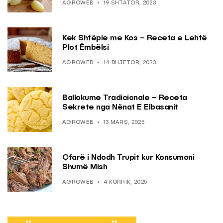
AGROWEB
19 SHTATOR, 2023
Kek Shtëpie me Kos – Receta e Lehtë
Plot Ëmbëlsi
AGROWEB
14 DHJETOR, 2023
Ballokume Tradicionale – Receta
Sekrete nga Nënat E Elbasanit
AGROWEB
13 MARS, 2025
Çfarë i Ndodh Trupit kur Konsumoni
Shumë Mish
AGROWEB
4 KORRIK, 2025