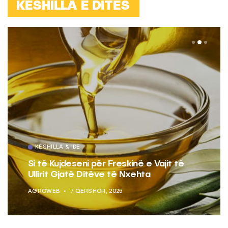
KËSHILLA E DITËS
KËSHILLA & IDE
Si të Kujdeseni për Freskinë e Vajit të
Ullirit Gjatë Ditëve të Nxehta
AGROWEB
7 QERSHOR, 2025