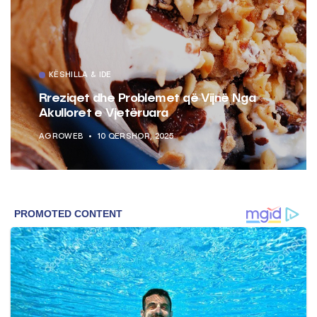
KËSHILLA & IDE
Rreziqet dhe Problemet që Vijnë Nga
Akulloret e Vjetëruara
AGROWEB
10 QERSHOR, 2025