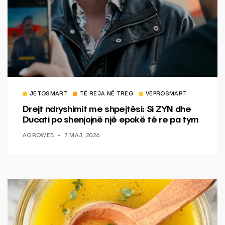
JETOSMART
TË REJA NË TREG
VEPROSMART
Drejt ndryshimit me shpejtësi: Si ZYN dhe
Ducati po shenjojnë një epokë të re pa tym
AGROWEB
7 MAJ, 2026