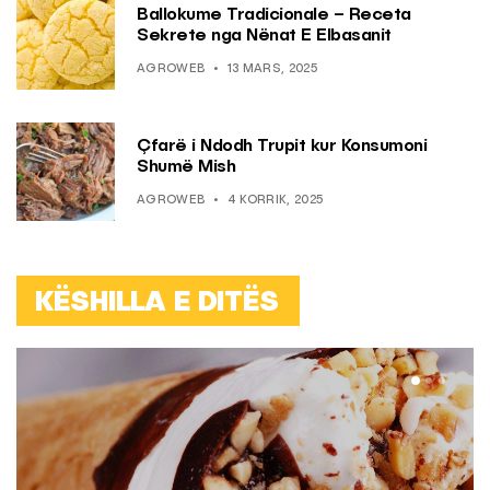
Ballokume Tradicionale – Receta
Sekrete nga Nënat E Elbasanit
AGROWEB
13 MARS, 2025
Çfarë i Ndodh Trupit kur Konsumoni
Shumë Mish
AGROWEB
4 KORRIK, 2025
KËSHILLA E DITËS