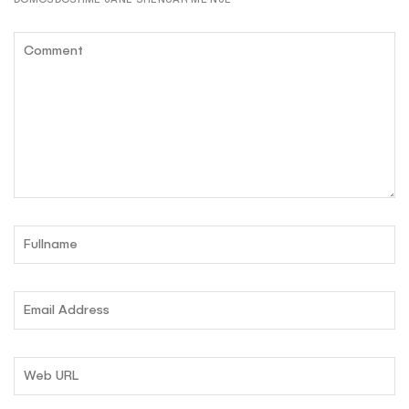
DOMOSDOSHME JANË SHËNUAR ME NJË
*