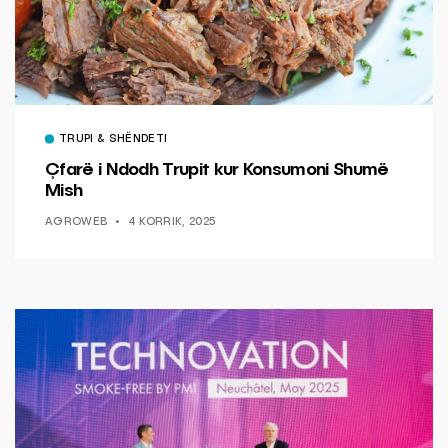
TRUPI & SHËNDETI
Çfarë i Ndodh Trupit kur Konsumoni Shumë
Mish
AGROWEB
4 KORRIK, 2025