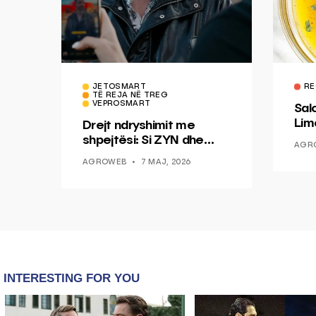
JETOSMART
RE
TË REJA NË TREG
VEPROSMART
Sal
Lim
Drejt ndryshimit me
Mis
shpejtësi: Si ZYN dhe
AGR
Ducati po shenjojnë një
AGROWEB
7 MAJ, 2026
epokë të re pa tym