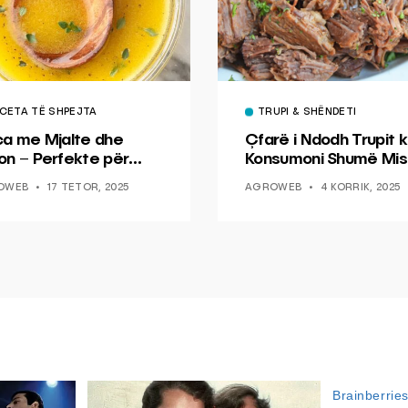
CETA TË SHPEJTA
TRUPI & SHËNDETI
ca me Mjalte dhe
Çfarë i Ndodh Trupit k
on – Perfekte për
Konsumoni Shumë Mis
hin dhe Peshkun
OWEB
17 TETOR, 2025
AGROWEB
4 KORRIK, 2025