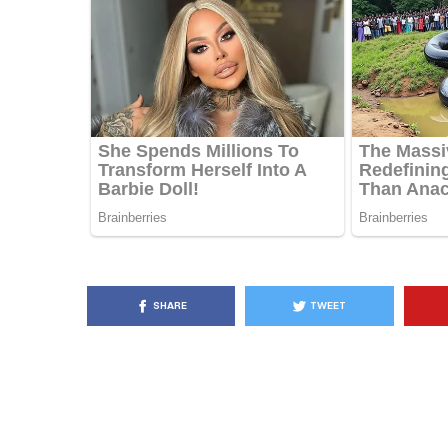
KËSHILLA & IDE
Pse Nuk Duhet të 
Letrën e Aluminit 
e Ushqimeve
AGROWEB
7 QERSHOR
SHARE
TWEET