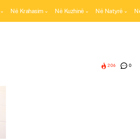
Në Krahasim
Në Kuzhinë
Në Natyrë
Në
206
0