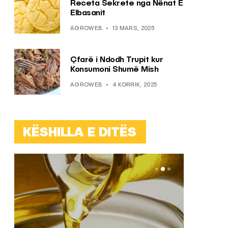
Receta Sekrete nga Nënat E
Elbasanit
AGROWEB
13 MARS, 2025
Çfarë i Ndodh Trupit kur
Konsumoni Shumë Mish
AGROWEB
4 KORRIK, 2025
KËSHILLA E DITËS