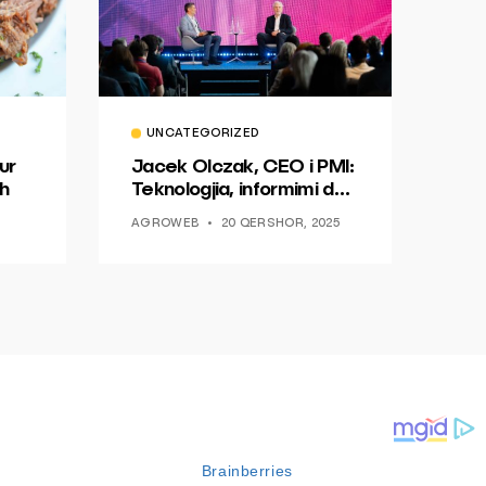
UNCATEGORIZED
ur
Jacek Olczak, CEO i PMI:
h
Teknologjia, informimi dhe
dialogu si një mundësi për
AGROWEB
20 QERSHOR, 2025
ndryshim.