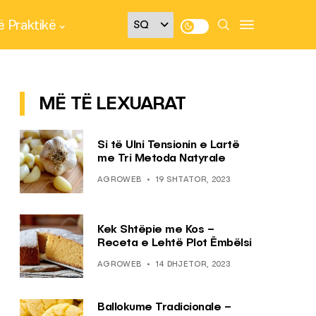
 Praktikë
MË TË LEXUARAT
Si të Ulni Tensionin e Lartë
me Tri Metoda Natyrale
AGROWEB
19 SHTATOR, 2023
Kek Shtëpie me Kos –
Receta e Lehtë Plot Ëmbëlsi
AGROWEB
14 DHJETOR, 2023
Ballokume Tradicionale –