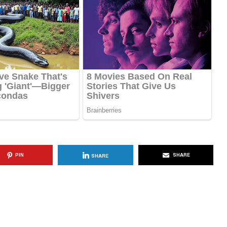
KËSHILLA & IDE
Përdorni
Rreziqet dhe Problemet që
për Ruajtjen
Vijnë Nga Akulloret e
Vjetëruara
, 2025
AGROWEB
10 QERSHOR, 2025
PIN
SHARE
SHARE