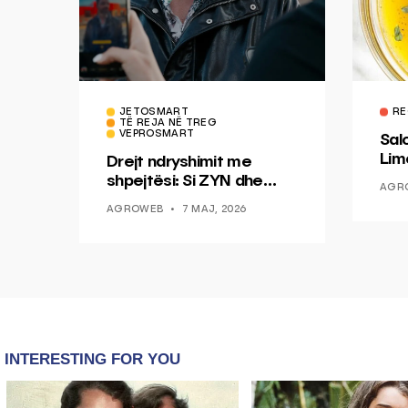
JETOSMART
RE
TË REJA NË TREG
VEPROSMART
Sal
Lim
Drejt ndryshimit me
Mis
shpejtësi: Si ZYN dhe
AGR
Ducati po shenjojnë një
AGROWEB
7 MAJ, 2026
epokë të re pa tym