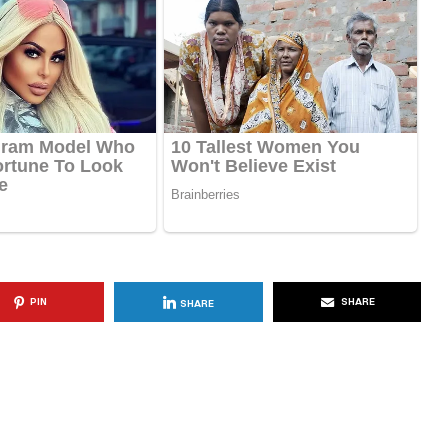
KËSHILLA & IDE
Përdorni
Rreziqet dhe Problemet që
për Ruajtjen
Vijnë Nga Akulloret e
Vjetëruara
, 2025
AGROWEB
10 QERSHOR, 2025
PIN
SHARE
SHARE