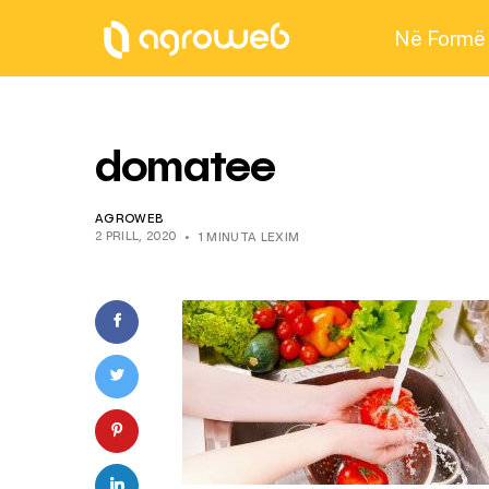
Në Formë
domatee
AGROWEB
2 PRILL, 2020
1 MINUTA LEXIM