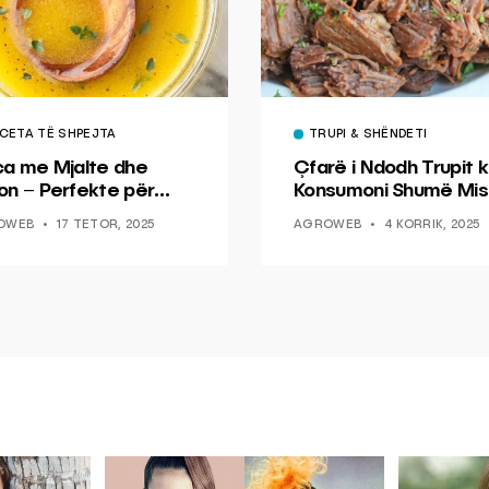
CETA TË SHPEJTA
TRUPI & SHËNDETI
ca me Mjalte dhe
Çfarë i Ndodh Trupit k
on – Perfekte për
Konsumoni Shumë Mis
hin dhe Peshkun
OWEB
17 TETOR, 2025
AGROWEB
4 KORRIK, 2025