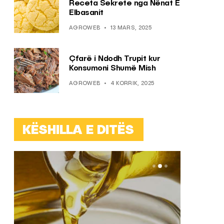
Receta Sekrete nga Nënat E
Elbasanit
AGROWEB
13 MARS, 2025
Çfarë i Ndodh Trupit kur
Konsumoni Shumë Mish
AGROWEB
4 KORRIK, 2025
KËSHILLA E DITËS