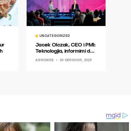
UNCATEGORIZED
ur
Jacek Olczak, CEO i PMI:
h
Teknologjia, informimi dhe
dialogu si një mundësi për
AGROWEB
20 QERSHOR, 2025
ndryshim.