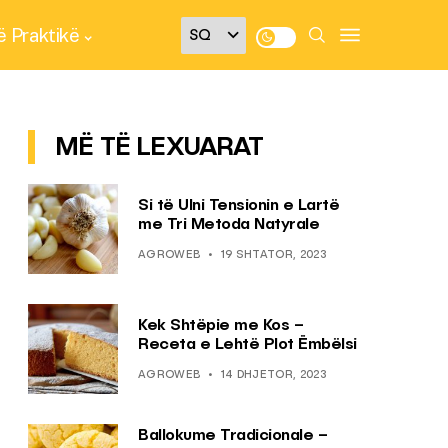
 Praktikë
MË TË LEXUARAT
Si të Ulni Tensionin e Lartë
me Tri Metoda Natyrale
AGROWEB
19 SHTATOR, 2023
Kek Shtëpie me Kos –
Receta e Lehtë Plot Ëmbëlsi
AGROWEB
14 DHJETOR, 2023
Ballokume Tradicionale –