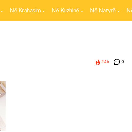
Në Krahasim
Në Kuzhinë
Në Natyrë
Në
246
0