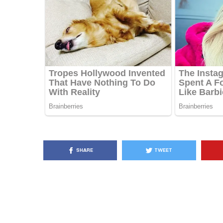
KËSHILLA & IDE
Pse Nuk Duhet të 
Letrën e Aluminit 
e Ushqimeve
AGROWEB
7 QERSHOR
SHARE
TWEET