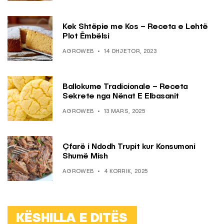
Kek Shtëpie me Kos – Receta e Lehtë
Plot Ëmbëlsi
AGROWEB
14 DHJETOR, 2023
Ballokume Tradicionale – Receta
Sekrete nga Nënat E Elbasanit
AGROWEB
13 MARS, 2025
Çfarë i Ndodh Trupit kur Konsumoni
Shumë Mish
AGROWEB
4 KORRIK, 2025
KËSHILLA E DITËS