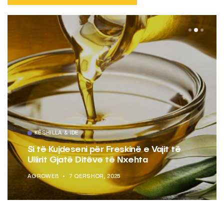
KËSHILLA & IDE
Si të Kujdeseni për Freskinë e Vajit të
Ullirit Gjatë Ditëve të Nxehta
AGROWEB
7 QERSHOR, 2025