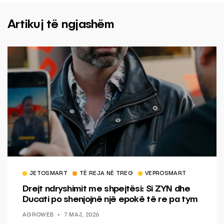
Artikuj të ngjashëm
JETOSMART
TË REJA NË TREG
VEPROSMART
Drejt ndryshimit me shpejtësi: Si ZYN dhe
Ducati po shenjojnë një epokë të re pa tym
AGROWEB
7 MAJ, 2026