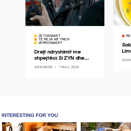
JETOSMART
RE
TË REJA NË TREG
VEPROSMART
Sal
Lim
Drejt ndryshimit me
Mis
shpejtësi: Si ZYN dhe
AGR
Ducati po shenjojnë një
AGROWEB
7 MAJ, 2026
epokë të re pa tym