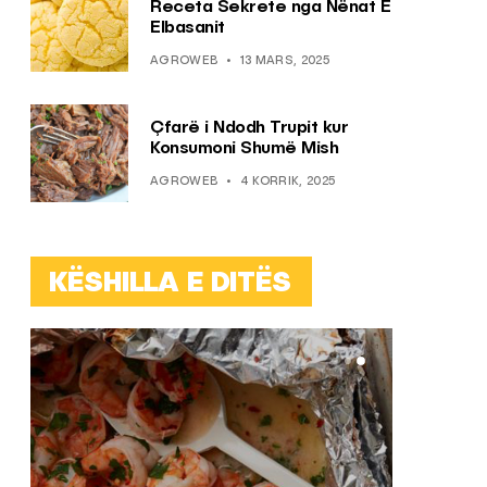
Receta Sekrete nga Nënat E
Elbasanit
AGROWEB
13 MARS, 2025
Çfarë i Ndodh Trupit kur
Konsumoni Shumë Mish
AGROWEB
4 KORRIK, 2025
KËSHILLA E DITËS