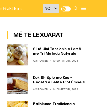
 Praktikë
MË TË LEXUARAT
Si të Ulni Tensionin e Lartë
me Tri Metoda Natyrale
AGROWEB
19 SHTATOR, 2023
Kek Shtëpie me Kos –
Receta e Lehtë Plot Ëmbëlsi
AGROWEB
14 DHJETOR, 2023
Ballokume Tradicionale –