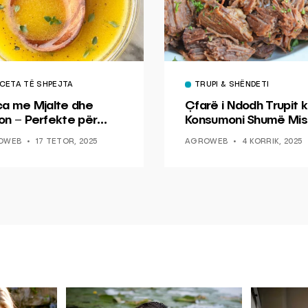
CETA TË SHPEJTA
TRUPI & SHËNDETI
ca me Mjalte dhe
Çfarë i Ndodh Trupit k
on – Perfekte për
Konsumoni Shumë Mis
hin dhe Peshkun
OWEB
17 TETOR, 2025
AGROWEB
4 KORRIK, 2025