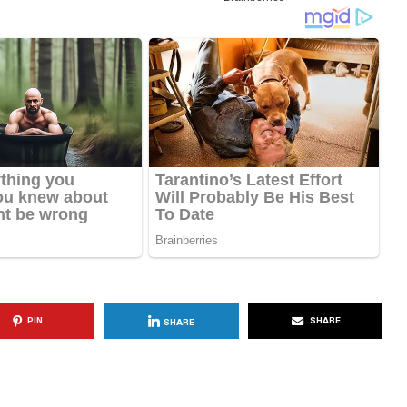
KËSHILLA & IDE
blemet që
Si të Kujdeseni për Freskinë e
t e
Vajit të Ullirit Gjatë Ditëve të
Nxehta
, 2025
AGROWEB
7 QERSHOR, 2025
PIN
SHARE
SHARE