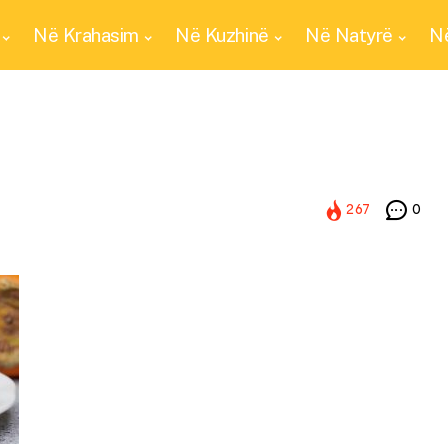
Në Krahasim
Në Kuzhinë
Në Natyrë
Në
267
0