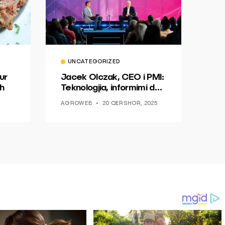
UNCATEGORIZED
ur
Jacek Olczak, CEO i PMI:
h
Teknologjia, informimi dhe
dialogu si një mundësi për
AGROWEB
20 QERSHOR, 2025
ndryshim.