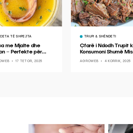
CETA TË SHPEJTA
TRUPI & SHËNDETI
ca me Mjalte dhe
Çfarë i Ndodh Trupit k
on – Perfekte për
Konsumoni Shumë Mis
hin dhe Peshkun
OWEB
17 TETOR, 2025
AGROWEB
4 KORRIK, 2025