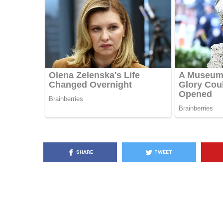
KËSHILLA & IDE
Pse Nuk Duhet të 
Letrën e Aluminit 
e Ushqimeve
AGROWEB
7 QERSHOR
SHARE
TWEET