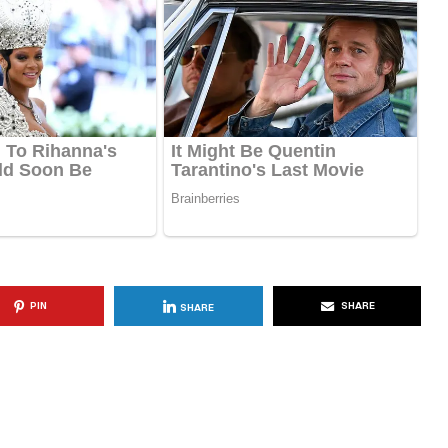
KËSHILLA & IDE
Përdorni
Rreziqet dhe Problemet që
për Ruajtjen
Vijnë Nga Akulloret e
Vjetëruara
, 2025
AGROWEB
10 QERSHOR, 2025
PIN
SHARE
SHARE