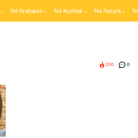
Në Krahasim
Në Kuzhinë
Në Natyrë
Në
200
0