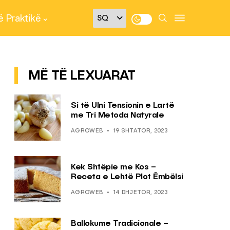
 Praktikë
MË TË LEXUARAT
Si të Ulni Tensionin e Lartë
me Tri Metoda Natyrale
AGROWEB
19 SHTATOR, 2023
Kek Shtëpie me Kos –
Receta e Lehtë Plot Ëmbëlsi
AGROWEB
14 DHJETOR, 2023
Ballokume Tradicionale –