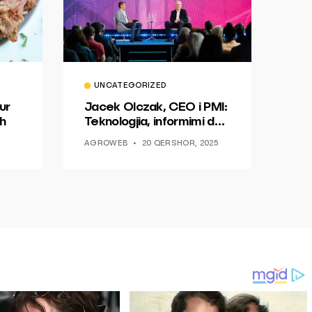
UNCATEGORIZED
ur
Jacek Olczak, CEO i PMI:
h
Teknologjia, informimi dhe
dialogu si një mundësi për
AGROWEB
20 QERSHOR, 2025
ndryshim.