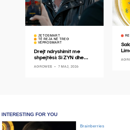
JETOSMART
RE
TË REJA NË TREG
VEPROSMART
Sal
Lim
Drejt ndryshimit me
Mis
shpejtësi: Si ZYN dhe
AGR
Ducati po shenjojnë një
AGROWEB
7 MAJ, 2026
epokë të re pa tym