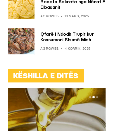
Receta Sekrete nga Nënat E
Elbasanit
AGROWEB
13 MARS, 2025
Çfarë i Ndodh Trupit kur
Konsumoni Shumë Mish
AGROWEB
4 KORRIK, 2025
KËSHILLA E DITËS