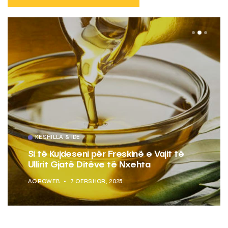
KËSHILLA & IDE
Si të Kujdeseni për Freskinë e Vajit të
Ullirit Gjatë Ditëve të Nxehta
AGROWEB
7 QERSHOR, 2025