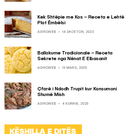
Kek Shtëpie me Kos – Receta e Lehtë
Plot Ëmbëlsi
AGROWEB
14 DHJETOR, 2023
Ballokume Tradicionale – Receta
Sekrete nga Nënat E Elbasanit
AGROWEB
13 MARS, 2025
Çfarë i Ndodh Trupit kur Konsumoni
Shumë Mish
AGROWEB
4 KORRIK, 2025
KËSHILLA E DITËS