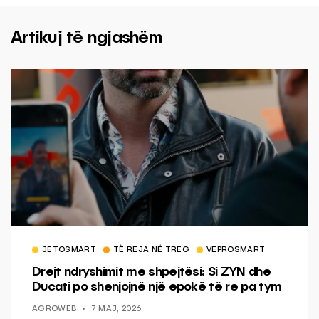
Artikuj të ngjashëm
JETOSMART
TË REJA NË TREG
VEPROSMART
Drejt ndryshimit me shpejtësi: Si ZYN dhe
Ducati po shenjojnë një epokë të re pa tym
AGROWEB
7 MAJ, 2026