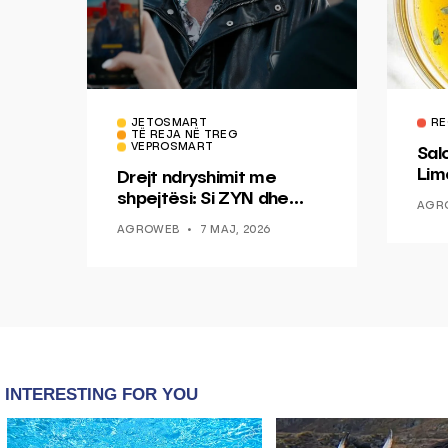
JETOSMART
RE
TË REJA NË TREG
VEPROSMART
Sal
Lim
Drejt ndryshimit me
Mis
shpejtësi: Si ZYN dhe
AGR
Ducati po shenjojnë një
AGROWEB
7 MAJ, 2026
epokë të re pa tym