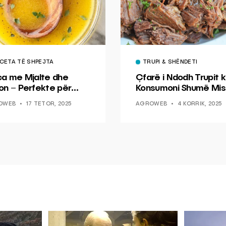
CETA TË SHPEJTA
TRUPI & SHËNDETI
ca me Mjalte dhe
Çfarë i Ndodh Trupit k
on – Perfekte për
Konsumoni Shumë Mis
hin dhe Peshkun
OWEB
17 TETOR, 2025
AGROWEB
4 KORRIK, 2025