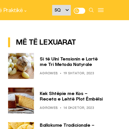
 Praktikë
MË TË LEXUARAT
Si të Ulni Tensionin e Lartë
me Tri Metoda Natyrale
AGROWEB
19 SHTATOR, 2023
Kek Shtëpie me Kos –
Receta e Lehtë Plot Ëmbëlsi
AGROWEB
14 DHJETOR, 2023
Ballokume Tradicionale –