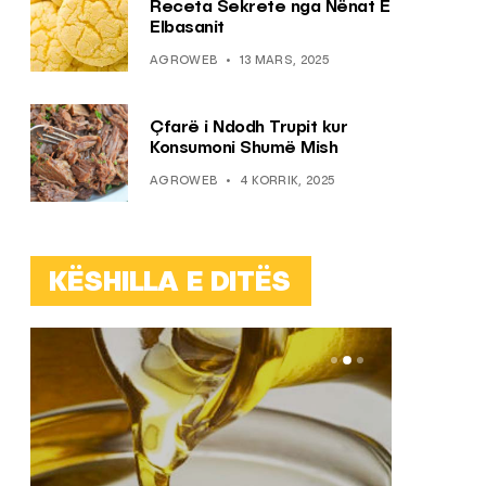
Receta Sekrete nga Nënat E
Elbasanit
AGROWEB
13 MARS, 2025
Çfarë i Ndodh Trupit kur
Konsumoni Shumë Mish
AGROWEB
4 KORRIK, 2025
KËSHILLA E DITËS