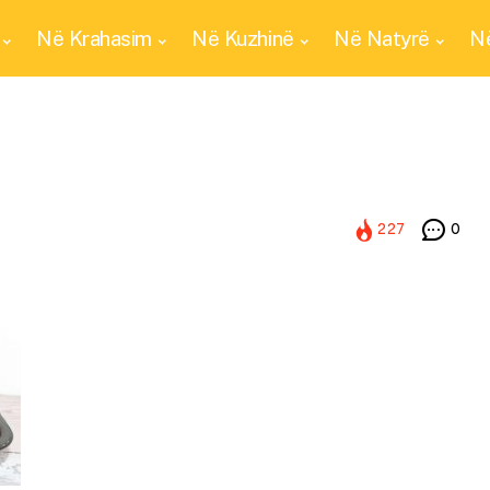
Në Krahasim
Në Kuzhinë
Në Natyrë
Në
227
0