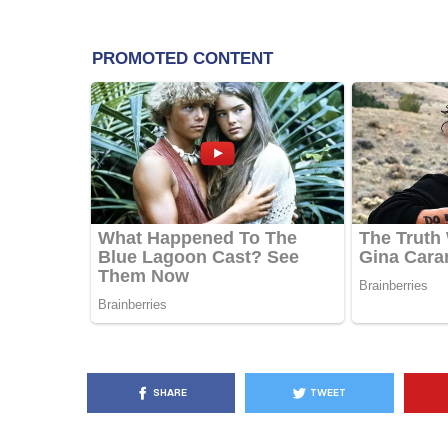
KËSHILLA & IDE
Pse Nuk Duhet të 
Letrën e Aluminit 
e Ushqimeve
AGROWEB
7 QERSHOR
SHARE
TWEET