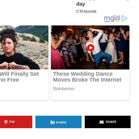
KËSHILLA & IDE
Përdorni
Rreziqet dhe Problemet që
për Ruajtjen
Vijnë Nga Akulloret e
Vjetëruara
, 2025
AGROWEB
10 QERSHOR, 2025
PIN
SHARE
SHARE