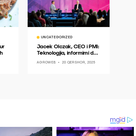
UNCATEGORIZED
ur
Jacek Olczak, CEO i PMI:
h
Teknologjia, informimi dhe
dialogu si një mundësi për
AGROWEB
20 QERSHOR, 2025
ndryshim.