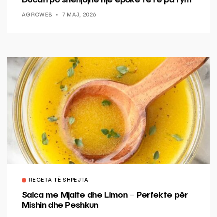
Ducati po shenjojnë një epokë të re pa tym
AGROWEB
7 MAJ, 2026
RECETA TË SHPEJTA
Salca me Mjalte dhe Limon – Perfekte për
Mishin dhe Peshkun