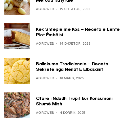
Metoda Natyrale
AGROWEB
19 SHTATOR, 2023
Kek Shtëpie me Kos – Receta e Lehtë
Plot Ëmbëlsi
AGROWEB
14 DHJETOR, 2023
Ballokume Tradicionale – Receta
Sekrete nga Nënat E Elbasanit
AGROWEB
13 MARS, 2025
Çfarë i Ndodh Trupit kur Konsumoni
Shumë Mish
AGROWEB
4 KORRIK, 2025