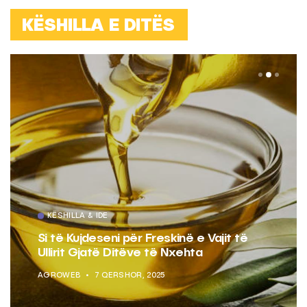
KËSHILLA E DITËS
KËSHILLA & IDE
Si të Kujdeseni për Freskinë e Vajit të
Ullirit Gjatë Ditëve të Nxehta
AGROWEB
7 QERSHOR, 2025