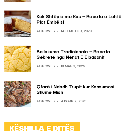
Kek Shtëpie me Kos – Receta e Lehtë
Plot Ëmbëlsi
AGROWEB
14 DHJETOR, 2023
Ballokume Tradicionale – Receta
Sekrete nga Nënat E Elbasanit
AGROWEB
13 MARS, 2025
Çfarë i Ndodh Trupit kur Konsumoni
Shumë Mish
AGROWEB
4 KORRIK, 2025
KËSHILLA E DITËS