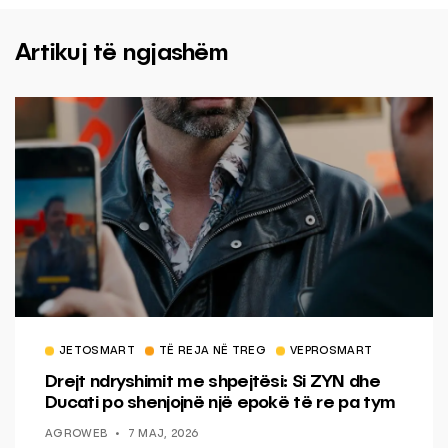
Artikuj të ngjashëm
JETOSMART
TË REJA NË TREG
VEPROSMART
Drejt ndryshimit me shpejtësi: Si ZYN dhe
Ducati po shenjojnë një epokë të re pa tym
AGROWEB
7 MAJ, 2026