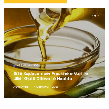
KËSHILLA & IDE
Si të Kujdeseni për Freskinë e Vajit të
Ullirit Gjatë Ditëve të Nxehta
AGROWEB
7 QERSHOR, 2025