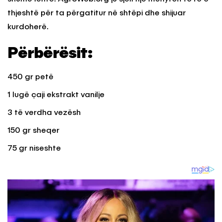
thjeshtë për ta përgatitur në shtëpi dhe shijuar
kurdoherë.
Përbërësit:
450 gr petë
1 lugë çaji ekstrakt vanilje
3 të verdha vezësh
150 gr sheqer
75 gr niseshte