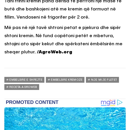
Tani rrihni kremin pana derisa të përftoni një masë të
butë dhe bashkojeni atë me kremin që formuat në
fillim. Vendoseni në frigorifer për 2 orë.
Më pas në një tavë shtroni petat e pjekura dhe sipër
shtoni kremin. Në fund copëtoni petët e mbetura,
shtojini ato sipër kekut dhe spërkateni ëmbëlsirën me
sheqer pluhur.
/AgroWeb.org
EMBELSIRE E SHPEJTE
EMBELSIRE KREMOZE
NJE MIJE FLETET
RECETA AGROWEB