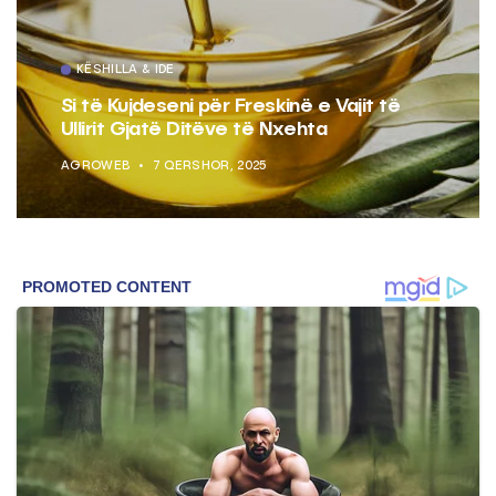
KËSHILLA & IDE
Si të Kujdeseni për Freskinë e Vajit të
Ullirit Gjatë Ditëve të Nxehta
AGROWEB
7 QERSHOR, 2025