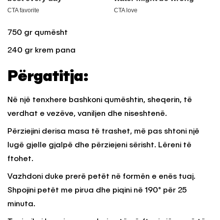
750 gr qumësht
240 gr krem pana
Përgatitja:
Në një tenxhere bashkoni qumështin, sheqerin, të
verdhat e vezëve, vaniljen dhe niseshtenë.
Përziejini derisa masa të trashet, më pas shtoni një
lugë gjelle gjalpë dhe përziejeni sërisht. Lëreni të
ftohet.
Vazhdoni duke prerë petët në formën e enës tuaj.
Shpojini petët me pirua dhe piqini në 190° për 25
minuta.