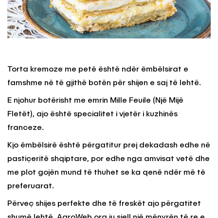
Torta kremoze me petë është ndër ëmbëlsirat e
famshme në të gjithë botën për shijen e saj të lehtë.
E njohur botërisht me emrin Mille Feuile (Një Mijë
Fletët), ajo është specialitet i vjetër i kuzhinës
franceze.
Kjo ëmbëlsirë është përgatitur prej dekadash edhe në
pastiçeritë shqiptare, por edhe nga amvisat vetë dhe
me plot gojën mund të thuhet se ka qenë ndër më të
preferuarat.
Përveç shijes perfekte dhe të freskët ajo përgatitet
shumë lehtë. AgroWeb.org ju sjell një mënyrën të re e